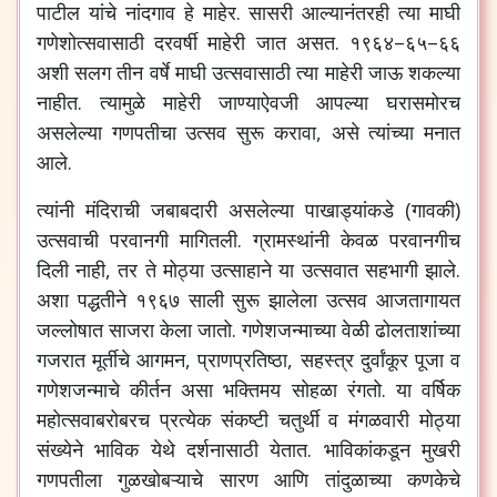
पाटील
यांचे
नांदगाव
हे
माहेर
.
सासरी
आल्यानंतरही
त्या
माघी
गणेशोत्सवासाठी
दरवर्षी
माहेरी
जात
असत
.
१९६४
–
६५
–
६६
अशी
सलग
तीन
वर्षे
माघी
उत्सवासाठी
त्या
माहेरी
जाऊ
शकल्या
नाहीत
.
त्यामुळे
माहेरी
जाण्याऐवजी
आपल्या
घरासमोरच
असलेल्या
गणपतीचा
उत्सव
सुरू
करावा
,
असे
त्यांच्या
मनात
आले
.
त्यांनी
मंदिराची
जबाबदारी
असलेल्या
पाखाड्यांकडे
(
गावकी
)
उत्सवाची
परवानगी
मागितली
.
ग्रामस्थांनी
केवळ
परवानगीच
दिली
नाही
,
तर
ते
मोठ्या
उत्साहाने
या
उत्सवात
सहभागी
झाले
.
अशा
पद्धतीने
१९६७
साली
सुरू
झालेला
उत्सव
आजतागायत
जल्लोषात
साजरा
केला
जातो
.
गणेशजन्माच्या
वेळी
ढोलताशांच्या
गजरात
मूर्तीचे
आगमन
,
प्राणप्रतिष्ठा
,
सहस्त्र
दुर्वांकूर
पूजा
व
गणेशजन्माचे
कीर्तन
असा
भक्तिमय
सोहळा
रंगतो
.
या
वर्षिक
महोत्सवाबरोबरच
प्रत्येक
संकष्टी
चतुर्थी
व
मंगळवारी
मोठ्या
संख्येने
भाविक
येथे
दर्शनासाठी
येतात
.
भाविकांकडून
मुखरी
गणपतीला
गुळखोबऱ्याचे
सारण
आणि
तांदुळाच्या
कणकेचे