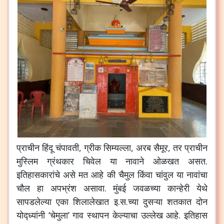
प्राचीन
हिंदू
चंपावती
,
ग्रीक
सिम्यल्ला
,
अरब
सैमूर
,
तर
प्राचीन
मुस्लिम
ग्रंथकार
चिवेल
या
नावाने
ओळखत
असत
.
इतिहासकारांचे
असे
मत
आहे
की
चैमुल
किंवा
चांवुल
या
नावांचा
चौल
हा
अपभ्रंश
असावा
.
मुंबई
जवळच्या
कान्हेरी
येथे
सापडलेल्या
एका
शिलालेखात
इ
.
स
.
च्या
दुसऱ्या
शतकात
दोन
योद्ध्यांनी
‘
चेमुला
’
गाव
स्थापन
केल्याचा
उल्लेख
आहे
.
इतिहास