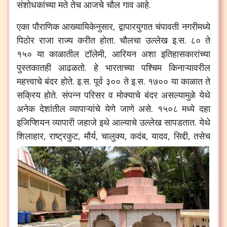
संशोधकांच्या
मते
तेच
आजचे
चौल
गाव
आहे
.
एका
पौराणिक
आख्यायिकेनुसार
,
द्वापारयुगात
चंपावती
नगरीमध्ये
पिठोर
राजा
राज्य
करीत
होता
.
चौलचा
उल्लेख
इ
.
स
.
८०
ते
१५०
या
काळातील
टॉलेमी
,
आरियन
अशा
इतिहासकारांच्या
पुस्तकातही
आढळतो
.
हे
भारताच्या
पश्चिम
किनाऱ्यावरील
महत्त्वाचे
बंदर
होते
.
इ
.
स
.
पूर्व
३००
ते
इ
.
स
.
१७००
या
काळात
ते
सक्रिय
होते
.
संपन्न
परिसर
व
मोक्याचे
बंदर
असल्यामुळे
येथे
अनेक
देशांतील
व्यापाऱ्यांचे
येणे
जाणे
असे
.
१५०८
मध्ये
दहा
इजिप्शियन
व्यापारी
जहाजे
इथे
आल्याचे
उल्लेख
सापडतात
.
येथे
शिलाहार
,
राष्ट्रकुट
,
मौर्य
,
चालुक्य
,
कदंब
,
यादव
,
सिद्दी
,
तसेच