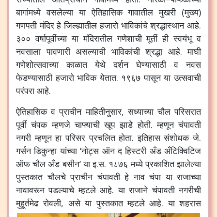
बागांमध्ये
वसलेल्या
या
ऐतिहासिक
गावातील
मुखरी
(
मुख्य
)
गणपती
मंदिर
हे
जिल्ह्यातील
हजारो
भाविकांचे
श्रद्धास्थान
आहे
.
३००
वर्षापूर्वीच्या
या
मंदिरातील
गणेशाची
मूर्ती
ही
स्वयंभू
व
नवसाला
पावणारी
असल्याची
भाविकांची
श्रद्धा
आहे
.
माघी
गणेशोत्सवाच्या
काळात
येथे
दर्शन
घेण्यासाठी
व
नवस
फेडण्यासाठी
हजारो
भाविक
येतात
.
१९६७
पासून
या
उत्सवाची
परंपरा
आहे
.
ऐतिहासिक
व
प्राचीन
माहितीनुसार
,
सध्याच्या
चौल
परिसरात
पूर्वी
चंपक
म्हणजे
चाफ्याची
खूप
झाडे
होती
.
म्हणून
चंपावती
नगरी
म्हणून
हा
परिसर
प्रचलित
होता
.
इतिहास
संशोधक
जे
.
गर्सन
डिकुन्हा
यांच्या
‘
नोट्स
ऑन
द
हिस्टरी
अँड
अँटिक्विटिज
ऑफ
चौल
अँड
बसीन
‘
या
इ
.
स
.
१८७६
मध्ये
प्रकाशित
झालेल्या
पुस्तकात
चौलचे
प्राचीन
चंपावती
हे
नाव
चंपा
या
राजाच्या
नावावरून
पडल्याचे
म्हटले
आहे
.
या
राजाने
चंपावती
नगरीची
मुहूर्तमेढ
रोवली
,
असे
या
पुस्तकात
म्हटले
आहे
.
या
शहरास