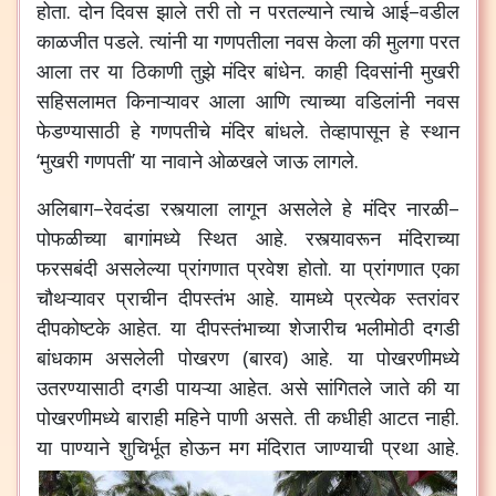
होता
.
दोन
दिवस
झाले
तरी
तो
न
परतल्याने
त्याचे
आई
–
वडील
काळजीत
पडले
.
त्यांनी
या
गणपतीला
नवस
केला
की
मुलगा
परत
आला
तर
या
ठिकाणी
तुझे
मंदिर
बांधेन
.
काही
दिवसांनी
मुखरी
सहिसलामत
किनाऱ्यावर
आला
आणि
त्याच्या
वडिलांनी
नवस
फेडण्यासाठी
हे
गणपतीचे
मंदिर
बांधले
.
तेव्हापासून
हे
स्थान
‘
मुखरी
गणपती
’
या
नावाने
ओळखले
जाऊ
लागले
.
अलिबाग
–
रेवदंडा
रस्त्याला
लागून
असलेले
हे
मंदिर
नारळी
–
पोफळीच्या
बागांमध्ये
स्थित
आहे
.
रस्त्यावरून
मंदिराच्या
फरसबंदी
असलेल्या
प्रांगणात
प्रवेश
होतो
.
या
प्रांगणात
एका
चौथऱ्यावर
प्राचीन
दीपस्तंभ
आहे
.
यामध्ये
प्रत्येक
स्तरांवर
दीपकोष्टके
आहेत
.
या
दीपस्तंभाच्या
शेजारीच
भलीमोठी
दगडी
बांधकाम
असलेली
पोखरण
(
बारव
)
आहे
.
या
पोखरणीमध्ये
उतरण्यासाठी
दगडी
पायऱ्या
आहेत
.
असे
सांगितले
जाते
की
या
पोखरणीमध्ये
बाराही
महिने
पाणी
असते
.
ती
कधीही
आटत
नाही
.
या
पाण्याने
शुचिर्भूत
होऊन
मग
मंदिरात
जाण्याची
प्रथा
आहे
.