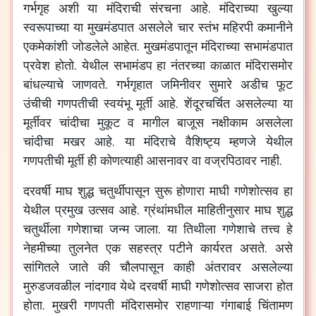
गर्भगृह
अशी
या
मंदिराची
संरचना
आहे
.
मंदिराच्या
खुल्या
स्वरूपाच्या
या
मुखमंडपात
असलेले
चार
स्तंभ
महिरपी
कमानीने
एकमेकांशी
जोडलेले
आहेत
.
मुखमंडपातून
मंदिराच्या
सभामंडपात
प्रवेश
होतो
.
येथील
सभामंडप
हा
नंतरच्या
काळात
मंदिरासमोर
बांधल्याचे
जाणवते
.
गर्भगृहात
जमिनीवर
सुमारे
अडीच
फूट
उंचीची
गणपतीची
स्वयंभू
मूर्ती
आहे
.
शेंदूरचर्चित
असलेल्या
या
मूर्तीवर
चांदीचा
मुकूट
व
मागील
बाजूस
नक्षीकाम
असलेला
चांदीचा
मखर
आहे
.
या
मंदिराचे
वैशिष्ट्य
म्हणजे
येथील
गणपतीची
मूर्ती
ही
कोणत्याही
आसनावर
वा
वज्रपिठावर
नाही
.
दरवर्षी
माघ
शुद्ध
चतुर्थीपासून
सुरू
होणारा
माघी
गणेशोत्सव
हा
येथील
प्रमुख
उत्सव
आहे
.
ग्रंथांमधील
माहितीनुसार
माघ
शुद्ध
चतुर्थीला
गणेशाचा
जन्म
जाला
.
या
तिथीला
गणेशाचे
तत्त्व
हे
नेहमीच्या
तुलनेत
एक
सहस्त्र
पटीने
कार्यरत
असते
.
असे
सांगितले
जाते
की
चौलपासून
काही
अंतरावर
असलेल्या
मुरुडजवळील
नांदगाव
येथे
दरवर्षी
माघी
गणेशोत्सव
साजरा
होत
होता
.
मुखरी
गणपती
मंदिरासमोर
राहणाऱ्या
गंगाबाई
चिंतामण