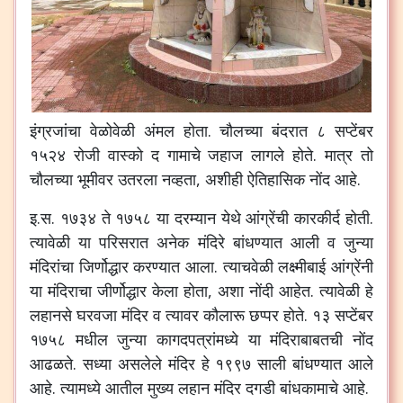
इंग्रजांचा
वेळोवेळी
अंमल
होता
.
चौलच्या
बंदरात
८
सप्टेंबर
१५२४
रोजी
वास्को
द
गामाचे
जहाज
लागले
होते
.
मात्र
तो
चौलच्या
भूमीवर
उतरला
नव्हता
,
अशीही
ऐतिहासिक
नोंद
आहे
.
इ
.
स
.
१७३४
ते
१७५८
या
दरम्यान
येथे
आंग्रेंची
कारकीर्द
होती
.
त्यावेळी
या
परिसरात
अनेक
मंदिरे
बांधण्यात
आली
व
जुन्या
मंदिरांचा
जिर्णोद्धार
करण्यात
आला
.
त्याचवेळी
लक्ष्मीबाई
आंग्रेंनी
या
मंदिराचा
जीर्णोद्धार
केला
होता
,
अशा
नोंदी
आहेत
.
त्यावेळी
हे
लहानसे
घरवजा
मंदिर
व
त्यावर
कौलारू
छप्पर
होते
.
१३
सप्टेंबर
१७५८
मधील
जुन्या
कागदपत्रांमध्ये
या
मंदिराबाबतची
नोंद
आढळते
.
सध्या
असलेले
मंदिर
हे
१९९७
साली
बांधण्यात
आले
आहे
.
त्यामध्ये
आतील
मुख्य
लहान
मंदिर
दगडी
बांधकामाचे
आहे
.