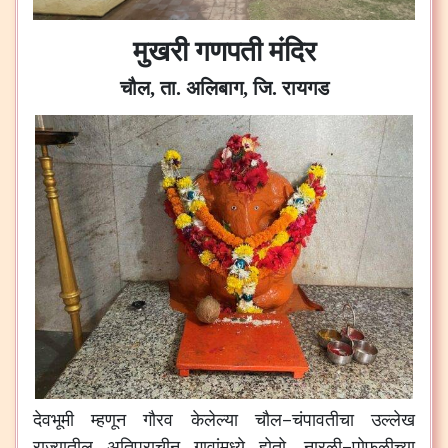
मुखरी गणपती मंदिर
चौल, ता. अलिबाग, जि. रायगड
देवभूमी
म्हणून
गौरव
केलेल्या
चौल
–
चंपावतीचा
उल्लेख
राज्यातील
अतिप्राचीन
गावांमध्ये
होतो
.
नारळी
–
पोफळीच्या