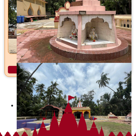
धारेश्वर महादेव मंदिर धायरी, सिंहगड रस्ता, पुणे
अधिक माहिती