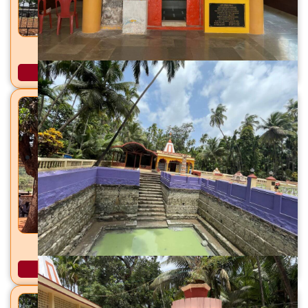
जर्सेश्वर महादेव मंदिर सांगरूण, ता. हवेली, जि. पुणे
अधिक माहिती
शिरकाई देवी मंदिर शिरकोली, ता. वेल्हे (राजगड), जि. पुणे
अधिक माहिती