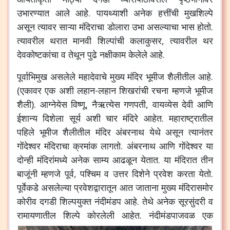
उभारण्यात आले आहे. पायथ्याशी अनेक हत्तींची मुखशिल्पे
असून त्यावर साऱ्या मंदिराचा डोलारा उभा असल्याचा भास होतो.
त्यावरील थरात मानवी शिल्पांची कलाकुसर, त्यावरील थर
देवकोष्टकांचा व तेथून पुढे नक्षीकाम केलेले आहे.
पूर्वाभिमुख असलेले महादेवाचे मुख्य मंदिर भूमीज शैलीतील आहे.
(एकावर एक अशी लहान-लहान शिखरांची रचना म्हणजे भूमीज
शैली). आग्नेयेस विष्णू, नैऋत्येस गणपती, वायव्येस देवी आणि
ईशान्य दिशेला सूर्य अशी चार मंदिरे आहेत. महाराष्ट्रातील
पहिले भूमीज शैलीतील मंदिर अंबरनाथ येथे असून त्यानंतर
गोंदेश्वर मंदिराचा क्रमांक लागतो. अंबरनाथ आणि गोंदेश्वर या
दोन्ही मंदिरांमध्ये अनेक साम्य आढळून येतात. या मंदिरात तीन
बाजूंनी म्हणजे पूर्व, पश्चिम व उत्तर दिशेने प्रवेश करता येतो.
पूर्वेकडे असलेल्या प्रवेशद्वारातून आत जाताना मुख्य मंदिरासमोर
कोरीव दगडी शिल्पयुक्त नंदीमंडप आहे. तेथे अनेक सूरसुंदरी व
रामायणातील शिल्पे कोरलेली आहेत.
नंदीमंडपाजवळ एक