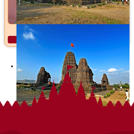
स्वातंत्र्यलक्ष्मी अष्टभुजा माता भगूर, ता. जि. नाशिक
अधिक माहिती