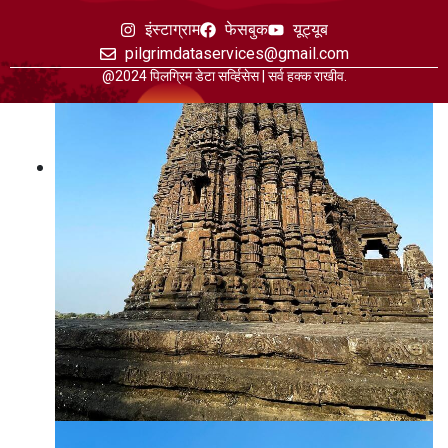
इंस्टाग्राम
फेसबुक
यूट्यूब
pilgrimdataservices@gmail.com
@2024 पिलग्रिम डेटा सर्व्हिसेस | सर्व हक्क राखीव.