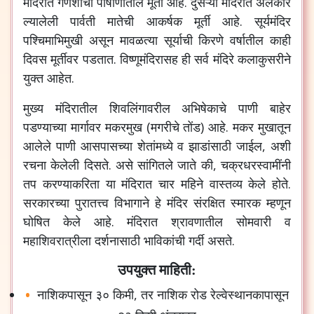
मंदिरात गणेशाची पाषाणातील मूर्ती आहे. दुसऱ्या मंदिरात अलंकार
ल्यालेली पार्वती मातेची आकर्षक मूर्ती आहे. सूर्यमंदिर
पश्चिमाभिमुखी असून मावळत्या सूर्याची किरणे वर्षातील काही
दिवस मूर्तीवर पडतात. विष्णूमंदिरासह ही सर्व मंदिरे कलाकुसरीने
युक्त आहेत.
मुख्य मंदिरातील शिवलिंगावरील अभिषेकाचे पाणी बाहेर
पडण्याच्या मार्गावर मकरमुख (मगरीचे तोंड) आहे. मकर मुखातून
आलेले पाणी आसपासच्या शेतांमध्ये व झाडांसाठी जाईल, अशी
रचना केलेली दिसते. असे सांगितले जाते की, चक्रधरस्वामींनी
तप करण्याकरिता या मंदिरात चार महिने वास्तव्य केले होते.
सरकारच्या पुरातत्त्व विभागाने हे मंदिर संरक्षित स्मारक म्हणून
घोषित केले आहे. मंदिरात श्रावणातील सोमवारी व
महाशिवरात्रीला दर्शनासाठी भाविकांची गर्दी असते.
उपयुक्त माहिती:
नाशिकपासून ३० किमी, तर नाशिक रोड रेल्वेस्थानकापासून