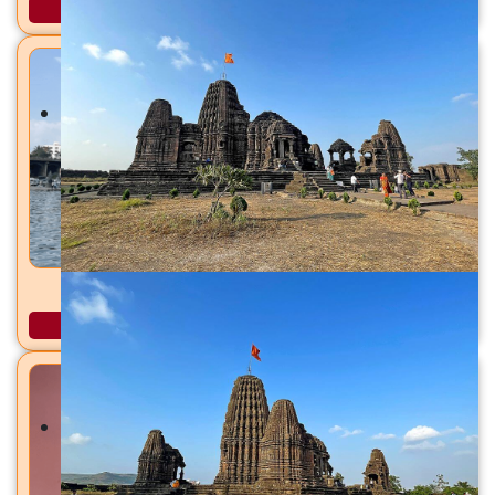
अधिक माहिती
पवित्र गोदावरी त्र्यंबकेश्वर / नाशिक, जि. नाशिक
अधिक माहिती