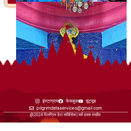
अधिक माहिती
इंस्टाग्राम
फेसबुक
यूट्यूब
pilgrimdataservices@gmail.com
@2024 पिलग्रिम डेटा सर्व्हिसेस | सर्व हक्क राखीव.