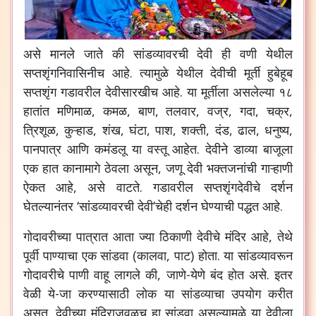
असे मानले जाते की सांडव्यावरची देवी ही वणी येथील
सप्तशृंगनिवासिनीच आहे. त्यामुळे येथील देवीची मूर्ती हुबेहूब
सप्तशृंग गडावरील देवीसारखीच आहे. या मूर्तीला असलेल्या १८
हातांत मणिमाळ, कमळ, बाण, तलवार, वज्र, गदा, चक्र,
त्रिशूळ, कुऱ्हाड, शंख, घंटा, पाश, शक्ती, दंड, ढाल, धनुष्य,
पानपात्र आणि कमंडलू या वस्तू आहेत. देवीने डाव्या बाजूला
एक हात कानामागे ठेवला असून, जणू देवी भक्तजनांची गाऱ्हाणी
ऐकत आहे, असे वाटते. गडावरील सप्तशृंगदेवीचे दर्शन
घेतल्यानंतर ‘सांडव्यावरची देवी’चेही दर्शन घेण्याची पद्धत आहे.
गोदावरीच्या पात्रात आता ज्या ठिकाणी देवीचे मंदिर आहे, तेथे
पूर्वी पाण्याचा एक सांडवा (कालवा, पाट) होता. या सांडव्यावरून
गोदावरीचे पाणी वाहू लागले की, जाणे-येणे बंद होत असे. इतर
वेळी ये-जा करण्यासाठी लोक या सांडव्याचा उपयोग करीत
असत. देवीच्या मंदिराजवळच हा सांडवा असल्यामुळे या देवीला