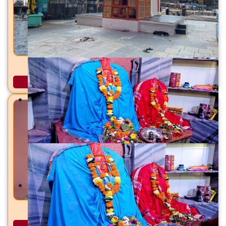
पवित्र गोदावरी त्र्यंबकेश्वर / नाशिक, जि. नाशिक
अधिक माहिती
स्वातंत्र्यलक्ष्मी अष्टभुजा माता भगूर, ता. जि. नाशिक