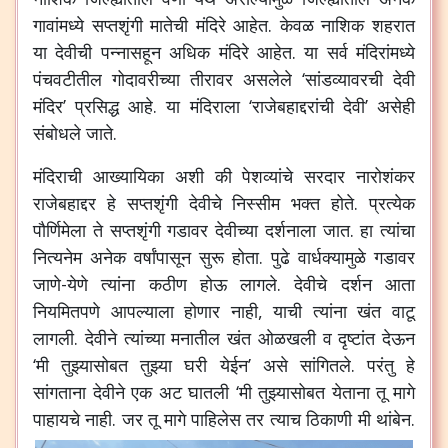
गावांमध्ये सप्तशृंगी मातेची मंदिरे आहेत. केवळ नाशिक शहरात
या देवीची पन्नासहून अधिक मंदिरे आहेत. या सर्व मंदिरांमध्ये
पंचवटीतील गोदावरीच्या तीरावर असलेले ‘सांडव्यावरची देवी
मंदिर’ प्रसिद्ध आहे. या मंदिराला ‘राजेबहाद्दरांची देवी’ असेही
संबोधले जाते.
मंदिराची आख्यायिका अशी की पेशव्यांचे सरदार नारोशंकर
राजेबहाद्दर हे सप्तशृंगी देवीचे निस्सीम भक्त होते. प्रत्येक
पौर्णिमेला ते सप्तशृंगी गडावर देवीच्या दर्शनाला जात. हा त्यांचा
नित्यनेम अनेक वर्षांपासून सुरू होता. पुढे वार्धक्यामुळे गडावर
जाणे-येणे त्यांना कठीण होऊ लागले. देवीचे दर्शन आता
नियमितपणे आपल्याला होणार नाही, याची त्यांना खंत वाटू
लागली. देवीने त्यांच्या मनातील खंत ओळखली व दृष्टांत देऊन
‘मी तुझ्यासोबत तुझ्या घरी येईन’ असे सांगितले. परंतु हे
सांगताना देवीने एक अट घातली ‘मी तुझ्यासोबत येताना तू मागे
पाहायचे नाही.
जर तू मागे पाहिलेस तर त्याच ठिकाणी मी थांबेन.