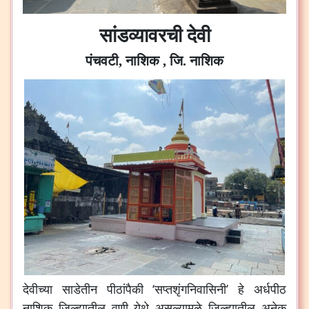
सांडव्यावरची देवी
पंचवटी, नाशिक , जि. नाशिक
देवीच्या साडेतीन पीठांपैकी ‘सप्तशृंगनिवासिनी’ हे अर्धपीठ
नाशिक जिल्ह्यातील वणी येथे असल्यामुळे जिल्ह्यातील अनेक