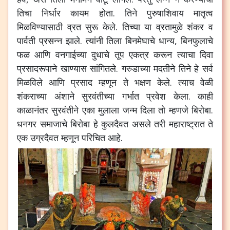
तिचा
निर्धार
कायम
होता
.
तिने
पुरुषाशिवाय
मातृत्व
मिळविण्यासाठी
व्रत
सुरू
केले
.
तिच्या
या
व्रतामुळे
शंकर
व
पार्वती
प्रसन्न
झाले
.
त्यांनी
तिला
बिनमेघाचे
धान्य
,
बिनफुलाचे
फळ
आणि
वनगाईच्या
दुधाचे
तूप
एकत्र
करून
त्याचा
दिवा
प्रसादरूपाने
खाण्यास
सांगितले
.
गरुडाच्या
मदतीने
तिने
हे
सर्व
मिळविले
आणि
प्रसाद
म्हणून
ते
भक्षण
केले
.
त्याच
वेळी
शंकराच्या
अंशाने
सुरवंतीच्या
गर्भात
प्रवेश
केला
.
काही
काळानंतर
सुरवंतीने
एका
मुलाला
जन्म
दिला
तो
म्हणजे
बिरोबा
.
धनगर
समाजाचे
बिरोबा
हे
कुलदैवत
असले
तरी
महाराष्ट्रात
ते
एक
उग्रदैवत
म्हणून
परिचित
आहे
.