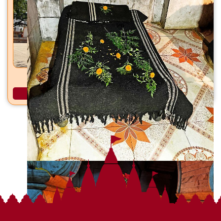
धारेश्वर महादेव मंदिर धायरी, सिंहगड रस्ता, पुणे
अधिक माहिती