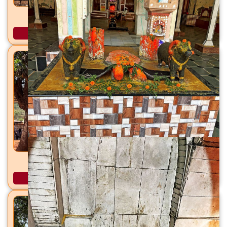
जर्सेश्वर महादेव मंदिर सांगरूण, ता. हवेली, जि. पुणे
अधिक माहिती
शिरकाई देवी मंदिर शिरकोली, ता. वेल्हे (राजगड), जि. पुणे
अधिक माहिती