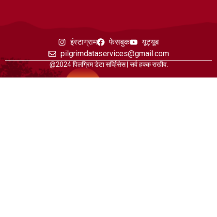
इंस्टाग्राम
फेसबुक
यूट्यूब
pilgrimdataservices@gmail.com
@2024 पिलग्रिम डेटा सर्व्हिसेस | सर्व हक्क राखीव.