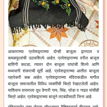
आकाराच्या
प्रवेशद्वाराच्या
दोन्ही
बाजूला
द्वारपाल
व
कमळफुलांची
उठावशिल्पे
आहेत
.
प्रवेशद्वाराच्या
वरील
बाजूस
बाशिंगी
कठडा
,
त्यावर
दोन
बाजूला
वाघांची
शिल्पे
आणि
मध्यभागी
शंकराची
मूर्ती
आहे
.
प्रवेशद्वाराच्या
आतील
बाजूला
पहारेकरी
कक्ष
आहेत
.
प्रवेशद्वाराच्या
मंदिराकडील
मागील
बाजूला
समाजातील
विविध
व्यक्तींची
चित्रे
रेखाटलेली
आहेत
.
याशिवाय
वासराला
दूध
देणारी
गाय
,
सिंह
,
घोडा
व
गाढव
यांचीही
चित्रे
आहेत
.
प्रवेशद्वाराच्या
बाजूने
तटबंदीसाठी
जिना
आहे
.
मंदिरासमोर
एका
मोठ्या
चौथऱ्यावर
वैशिष्ट्यपूर्ण
दीपमाळ
आहे
.