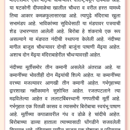
या
षटकोनी
दीपमाळेचा
खालील
चौथरा
व
वरील
हस्त
यामध्ये
तिचा
आकार
कमळफुलासारखा
आहे
.
त्यापुढे
मंदिराचा
खुला
सभामंडप
आहे
.
भाविकांच्या
सुविधेसाठी
या
मंडपावर
पत्र्याची
शेड
उभारण्यात
आलेली
आहे
.
बिरोबा
हे
शंकराचे
एक
रूप
असल्याने
या
मंडपात
नंदीची
स्थापना
केलेली
आहे
.
नंदीच्या
मागील
बाजूस
चौथऱ्यावर
दोन्ही
बाजूंना
पाषाणी
मेंढ्या
आहेत
.
अशाच
दोन
मेंढ्या
मंदिराबाहेरील
चौथऱ्यावरही
आहेत
.
नंदीच्या
मूर्तीसमोर
तीन
कमानी
असलेले
अंतराळ
आहे
.
या
कमानींच्या
भोवतीही
दोन
मेंढ्यांची
शिल्पे
आहेत
.
या
कमानींच्या
वरच्या
मजल्यावर
आणखी
तीन
कमानी
आहेत
.
गर्भगृहाच्या
द्वारशाखा
नक्षीकामाने
सुशोभित
आहेत
.
रजतपटलाने
त्या
मढविलेल्या
आहेत
व
ललाटबिंबस्थानी
गणपतीची
मूर्ती
आहे
.
गर्भगृहात
एक
पितळी
कासव
व
त्यासमोर
बिरोबाचा
स्वयंभू
पाषाण
आहे
.
मूर्तीच्या
कपाळावरील
गंध
व
डोळे
हे
चांदीचे
आहेत
.
बिरोबाच्या
डाव्या
हाताला
त्याच्यासाठी
घोंगडीने
सजवलेली
बिछायत
आहे
.
मंदिराच्या
मागील
बाजूस
एक
गोशाळा
व
परिसरात