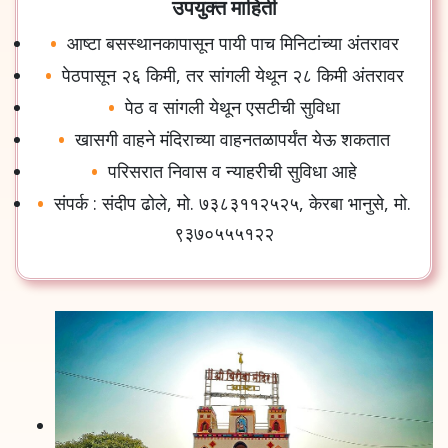
उपयुक्त माहिती
आष्टा
बसस्थानकापासून
पायी
पाच
मिनिटांच्या
अंतरावर
पेठपासून
२६
किमी
,
तर
सांगली
येथून
२८
किमी
अंतरावर
पेठ
व
सांगली
येथून
एसटीची
सुविधा
खासगी
वाहने
मंदिराच्या
वाहनतळापर्यंत
येऊ
शकतात
परिसरात
निवास
व
न्याहरीची
सुविधा
आहे
संपर्क
:
संदीप
ढोले
,
मो
.
७३८३११२५२५
,
केरबा
भानुसे
,
मो
.
९३७०५५५१२२