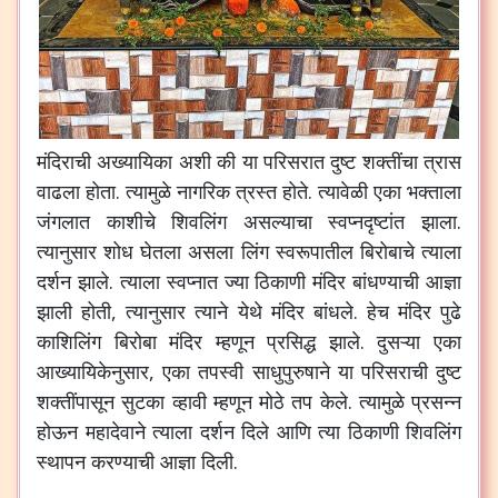
मंदिराची
अख्यायिका
अशी
की
या
परिसरात
दुष्ट
शक्तींचा
त्रास
वाढला
होता
.
त्यामुळे
नागरिक
त्रस्त
होते
.
त्यावेळी
एका
भक्ताला
जंगलात
काशीचे
शिवलिंग
असल्याचा
स्वप्नदृष्टांत
झाला
.
त्यानुसार
शोध
घेतला
असला
लिंग
स्वरूपातील
बिरोबाचे
त्याला
दर्शन
झाले
.
त्याला
स्वप्नात
ज्या
ठिकाणी
मंदिर
बांधण्याची
आज्ञा
झाली
होती
,
त्यानुसार
त्याने
येथे
मंदिर
बांधले
.
हेच
मंदिर
पुढे
काशिलिंग
बिरोबा
मंदिर
म्हणून
प्रसिद्ध
झाले
.
दुसऱ्या
एका
आख्यायिकेनुसार
,
एका
तपस्वी
साधुपुरुषाने
या
परिसराची
दुष्ट
शक्तींपासून
सुटका
व्हावी
म्हणून
मोठे
तप
केले
.
त्यामुळे
प्रसन्न
होऊन
महादेवाने
त्याला
दर्शन
दिले
आणि
त्या
ठिकाणी
शिवलिंग
स्थापन
करण्याची
आज्ञा
दिली
.