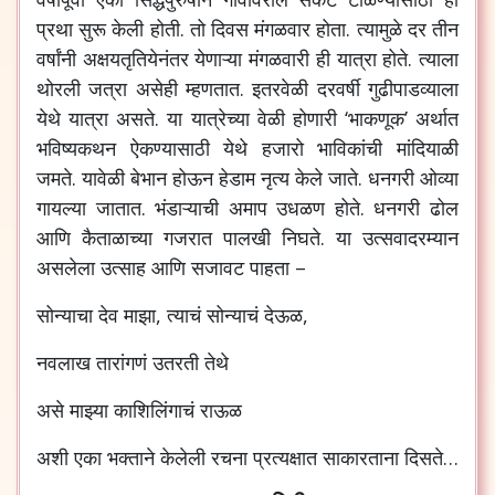
प्रथा
सुरू
केली
होती
.
तो
दिवस
मंगळवार
होता
.
त्यामुळे
दर
तीन
वर्षांनी
अक्षयतृतियेनंतर
येणाऱ्या
मंगळवारी
ही
यात्रा
होते
.
त्याला
थोरली
जत्रा
असेही
म्हणतात
.
इतरवेळी
दरवर्षी
गुढीपाडव्याला
येथे
यात्रा
असते
.
या
यात्रेच्या
वेळी
होणारी
‘
भाकणूक
’
अर्थात
भविष्यकथन
ऐकण्यासाठी
येथे
हजारो
भाविकांची
मांदियाळी
जमते
.
यावेळी
बेभान
होऊन
हेडाम
नृत्य
केले
जाते
.
धनगरी
ओव्या
गायल्या
जातात
.
भंडाऱ्याची
अमाप
उधळण
होते
.
धनगरी
ढोल
आणि
कैताळाच्या
गजरात
पालखी
निघते
.
या
उत्सवादरम्यान
असलेला
उत्साह
आणि
सजावट
पाहता
–
सोन्याचा
देव
माझा
,
त्याचं
सोन्याचं
देऊळ
,
नवलाख
तारांगणं
उतरती
तेथे
असे
माझ्या
काशिलिंगाचं
राऊळ
अशी
एका
भक्ताने
केलेली
रचना
प्रत्यक्षात
साकारताना
दिसते
…