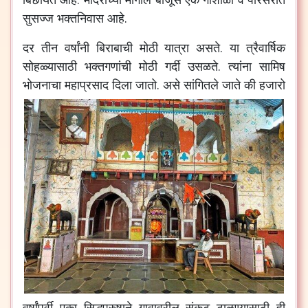
सुसज्ज
भक्तनिवास
आहे
.
दर
तीन
वर्षांनी
बिराबाची
मोठी
यात्रा
असते
.
या
त्रैवार्षिक
सोहळ्यासाठी
भक्तगणांची
मोठी
गर्दी
उसळते
.
त्यांना
सामिष
भोजनाचा
महाप्रसाद
दिला
जातो
.
असे
सांगितले
जाते
की
हजारो
वर्षांपूर्वी
एका
सिद्धपुरुषाने
गावावरील
संकट
टाळण्यासाठी
ही