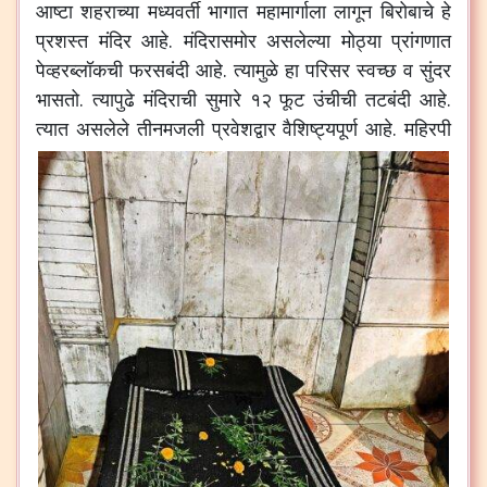
आष्टा
शहराच्या
मध्यवर्ती
भागात
महामार्गाला
लागून
बिरोबाचे
हे
प्रशस्त
मंदिर
आहे
.
मंदिरासमोर
असलेल्या
मोठ्या
प्रांगणात
पेव्हरब्लॉकची
फरसबंदी
आहे
.
त्यामुळे
हा
परिसर
स्वच्छ
व
सुंदर
भासतो
.
त्यापुढे
मंदिराची
सुमारे
१२
फूट
उंचीची
तटबंदी
आहे
.
त्यात
असलेले
तीनमजली
प्रवेशद्वार
वैशिष्ट्यपूर्ण
आहे
.
महिरपी