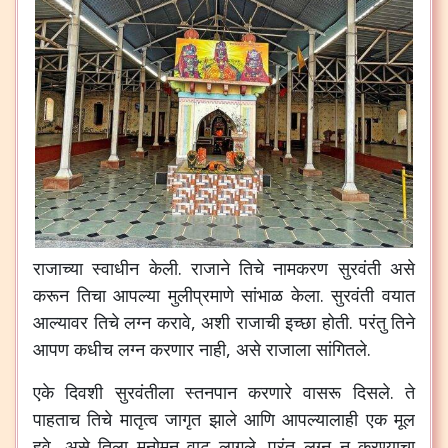
राजाच्या
स्वाधीन
केली
.
राजाने
तिचे
नामकरण
सुरवंती
असे
करून
तिचा
आपल्या
मुलीप्रमाणे
सांभाळ
केला
.
सुरवंती
वयात
आल्यावर
तिचे
लग्न
करावे
,
अशी
राजाची
इच्छा
होती
.
परंतु
तिने
आपण
कधीच
लग्न
करणार
नाही
,
असे
राजाला
सांगितले
.
एके
दिवशी
सुरवंतीला
स्तनपान
करणारे
वासरू
दिसले
.
ते
पाहताच
तिचे
मातृत्व
जागृत
झाले
आणि
आपल्यालाही
एक
मूल
हवे
,
असे
तिला
मनोमन
वाटू
लागले
.
परंतु
लग्न
न
करण्याचा