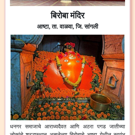
बिरोबा मंदिर
आष्टा, ता. वाळवा, जि. सांगली
धनगर
समाजाचे
आराध्यदैवत
आणि
अठरा
पगड
जातीच्या
लोकांचे
श्रद्धास्थान
असलेल्या
बिरोबाचे
आष्टा
येथील
स्वयंभू