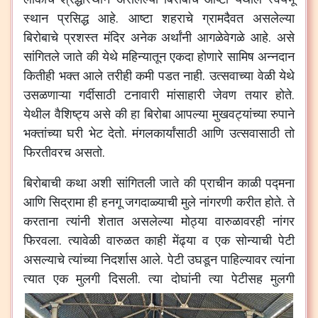
स्थान
प्रसिद्ध
आहे
.
आष्टा
शहराचे
ग्रामदैवत
असलेल्या
बिरोबाचे
प्रशस्त
मंदिर
अनेक
अर्थांनी
आगळेवेगळे
आहे
.
असे
सांगितले
जाते
की
येथे
महिन्यातून
एकदा
होणारे
सामिष
अन्नदान
कितीही
भक्त
आले
तरीही
कमी
पडत
नाही
.
उत्सवाच्या
वेळी
येथे
उसळणाऱ्या
गर्दीसाठी
टनावारी
मांसाहारी
जेवण
तयार
होते
.
येथील
वैशिष्ट्य
असे
की
हा
बिरोबा
आपल्या
मुखवट्यांच्या
रुपाने
भक्तांच्या
घरी
भेट
देतो
.
मंगलकार्यांसाठी
आणि
उत्सवासाठी
तो
फिरतीवरच
असतो
.
बिरोबाची
कथा
अशी
सांगितली
जाते
की
प्राचीन
काळी
पद्मना
आणि
सिद्रामा
ही
हनगू
जगदाळ्याची
मुले
नांगरणी
करीत
होते
.
ते
करताना
त्यांनी
शेतात
असलेल्या
मोठ्या
वारुळावरही
नांगर
फिरवला
.
त्यावेळी
वारुळत
काही
मेंढ्या
व
एक
सोन्याची
पेटी
असल्याचे
त्यांच्या
निदर्शास
आले
.
पेटी
उघडून
पाहिल्यावर
त्यांना
त्यात
एक
मुलगी
दिसली
.
त्या
दोघांनी
त्या
पेटीसह
मुलगी