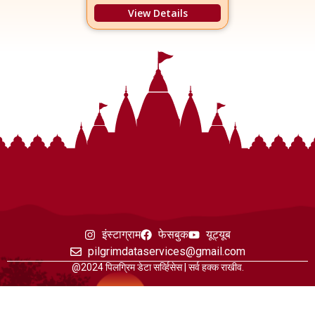
View Details
इंस्टाग्राम
फेसबुक
यूट्यूब
pilgrimdataservices@gmail.com
@2024 पिलग्रिम डेटा सर्व्हिसेस | सर्व हक्क राखीव.