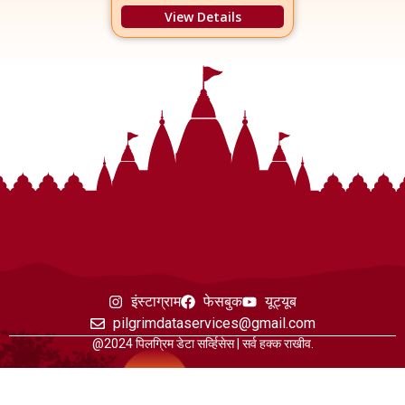
View Details
इंस्टाग्राम
फेसबुक
यूट्यूब
pilgrimdataservices@gmail.com
@2024 पिलग्रिम डेटा सर्व्हिसेस | सर्व हक्क राखीव.