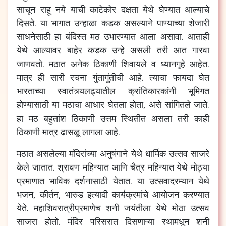
साचून
राहू
नये
याची
काटेकोर
दक्षता
येथे
घेण्यात
आल्याचे
दिसते
.
या
भागात
उन्हाळा
कडक
असल्याने
पाण्याच्या
शेजारी
साधनेसाठी
हा
बंदिस्त
मठ
उभारण्यात
आला
असावा
.
आताही
येथे
आल्यावर
बाहेर
कडक
उन्हे
असली
तरी
आत
गारवा
जाणवतो
.
मठात
अनेक
ठिकाणी
शिवायले
व
ध्यानगृहे
आहेत
.
मात्र
ही
सारी
रचना
गुंतागुंतीची
आहे
.
त्याचा
फायदा
घेत
भारताच्या
स्वातंत्र्यलढ्यातील
क्रांतिकारकांनी
भूमिगत
होण्यासाठी
या
मठाचा
आधार
घेतला
होता
,
असे
सांगितले
जाते
.
हा
मठ
बहुतांश
ठिकाणी
उत्तम
स्थितीत
असला
तरी
काही
ठिकाणी
मात्र
ढासळू
लागला
आहे
.
मठात
असलेल्या
मंदिरांच्या
अनुषंगाने
येथे
धार्मिक
उत्सव
साजरे
केले
जातात
.
श्रावण
महिन्यात
आणि
चैत्र
महिन्यात
येथे
मोठ्या
प्रमाणात
भाविक
दर्शनासाठी
येतात
.
या
उत्सवादरम्यान
येथे
भजन
,
कीर्तन
,
भारुड
इत्यादी
कार्यक्रमांचे
आयोजन
करण्यात
येते
.
महाशिवरात्रीप्रमाणेच
शनी
जयंतीला
येथे
मोठा
उत्सव
साजरा
होतो
.
मंदिर
परिसरात
दिसणाऱ्या
रथामधून
शनी