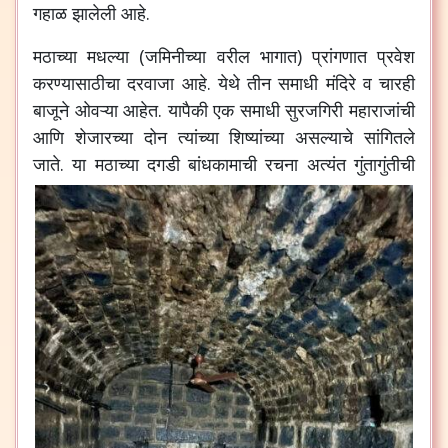
गहाळ
झालेली
आहे
.
मठाच्या
मधल्या
(
जमिनीच्या
वरील
भागात
)
प्रांगणात
प्रवेश
करण्यासाठीचा
दरवाजा
आहे
.
येथे
तीन
समाधी
मंदिरे
व
चारही
बाजूने
ओवऱ्या
आहेत
.
यापैकी
एक
समाधी
सुरजगिरी
महाराजांची
आणि
शेजारच्या
दोन
त्यांच्या
शिष्यांच्या
असल्याचे
सांगितले
जाते
.
या
मठाच्या
दगडी
बांधकामाची
रचना
अत्यंत
गुंतागुंतीची