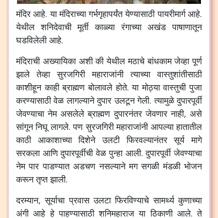
मंदिर
आहे
.
या
मंदिराच्या
गर्भगृहापर्यंत
येण्यासाठी
पायरीमार्ग
आहे
.
येथील
शनिदेवाची
मूर्ती
काळ्या
रंगाच्या
अखंड
पाषाणातून
घडविलेली
आहे
.
मंदिराची
अख्यायिका
अशी
की
येथील
मठाचे
बांधकाम
जेव्हा
पूर्ण
झाले
तेव्हा
सुरजगिरी
महाराजांनी
त्याच्या
वास्तुशांतीसाठी
काशीहून
काही
ब्राह्मण
बोलावले
होते
.
या
मोठ्या
वास्तुची
पुजा
करण्यासाठी
वेळ
लागल्याने
दुपार
उलटून
गेली
.
त्यामुळे
दुपारपूर्वी
जेवण्याचा
नेम
असलेले
ब्राह्मण
दुपारनंतर
जेवणार
नाही
,
असे
सांगून
निघू
लागले
.
पण
सुरजगिरी
महाराजांनी
आपल्या
हातातील
काठी
आकाशाच्या
दिशेने
उलटी
फिरवल्यानंतर
सूर्य
मागे
सरकला
आणि
दुपारपूर्वीची
वेळ
पुन्हा
आली
.
दुपारपूर्वी
जेवण्याचा
नेम
पार
पाडण्यात
अडचण
नसल्याने
मग
सगळी
मंडळी
भोजन
करून
तृप्त
झाली
.
दरम्यान
,
सूर्याचा
प्रवास
उलटा
फिरविण्याचे
सामर्थ्य
कुणाच्या
अंगी
आहे
हे
पाहण्यासाठी
शनिमहाराज
या
ठिकाणी
आले
.
ते