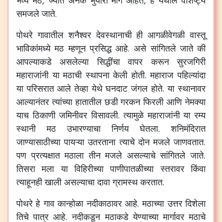
भव्य
मठ
,
ज्यात
अनेक
भुयारी
मार्ग
आहेत
,
हे
येथील
वैशिष्ट्य
समजले
जाते
.
पोथरे
गावातील
शनैश्वर
देवस्थानाची
ही
आगळीवेगळी
वास्तू
भाविकांमध्ये
मठ
म्हणून
प्रसिद्ध
आहे
.
असे
सांगितले
जाते
की
आपल्याकडे
असलेल्या
सिद्धींचा
वापर
करून
सुरजगिरी
महाराजांनी
या
मठाची
स्थापना
केली
होती
.
महाराज
पहिल्यांदा
या
परिसरात
आले
तेव्हा
येथे
घनदाट
जंगल
होते
.
या
स्थानावर
आल्यानंतर
त्यांच्या
हातातील
छडी
गरकन
फिरली
आणि
नेमक्या
याच
ठिकाणी
जमिनीवर
विसावली
.
त्यामुळे
महाराजांनी
या
रम्य
स्थानी
मठ
उभारण्याचा
निर्णय
घेतला
.
शनिमंदिरात
जाण्यासाठीच्या
पायऱ्या
उतरताना
त्याचे
दोन
मजले
जाणवतात
.
पण
प्रत्यक्षात
मठाला
तीन
मजले
असल्याचे
सांगितले
जाते
.
तिसरा
मला
या
विहिरीच्या
पाणीपातळीच्या
स्तरावर
किंवा
त्याहूनही
खाली
असल्याचा
दावा
ग्रामस्थ
करतात
.
पोथरे
हे
गाव
कान्होळा
नदीकाठावर
आहे
.
मठाच्या
उत्तर
दिशेला
तिचे
पात्र
आहे
.
नदीकडून
मठाकडे
येण्याच्या
मार्गावर
मठाचे