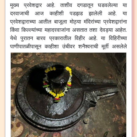
मुख्य
प्रवेशद्वार
आहे
.
ताशीव
दगडातून
घडवलेल्या
या
दरवाजाची
आज
काहीशी
पडझड
झालेली
आहे
.
या
प्रवेशद्वाराच्या
आतील
बाजूला
मोठ्या
मंदिरांच्या
प्रवेशद्वारांना
किंवा
किल्ल्यांच्या
महादरवाजांना
असतात
तशा
देवड्या
आहेत
.
येथे
पुरातन
बारव
प्रकारातील
विहीर
आहे
.
या
विहिरीच्या
पाणीपातळीपासून
काहीशा
उंचीवर
शनैश्वराची
मूर्ती
असलेले