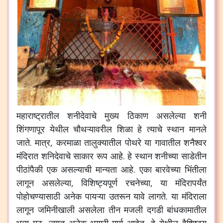
महाराष्ट्रातील
शनीदेवाचे
मुख्य
ठिकाण
असलेल्या
शनी
शिंगणापूर
येथील
चौथऱ्यावरील
शिळा
हे
त्याचे
स्थान
मानले
जाते
.
मात्र
,
करमाळा
तालुक्यातील
पोथरे
या
गावातील
शनैश्वर
मंदिरात
शनिदेवाचे
साकार
रूप
आहे
.
हे
स्थान
शनीच्या
साडेतीन
पीठांपैकी
एक
असल्याची
मान्यता
आहे
.
एका
बारवेच्या
भिंतीला
लागून
असलेल्या
,
विशिष्ट्यपूर्ण
रचनेच्या
,
या
मंदिरापर्यंत
पोहोचण्यासाठी
अनेक
पायऱ्या
उतरून
यावे
लागते
.
या
मंदिराला
लागून
जमिनीखाली
असलेला
तीन
मजली
दगडी
बांधकामातील