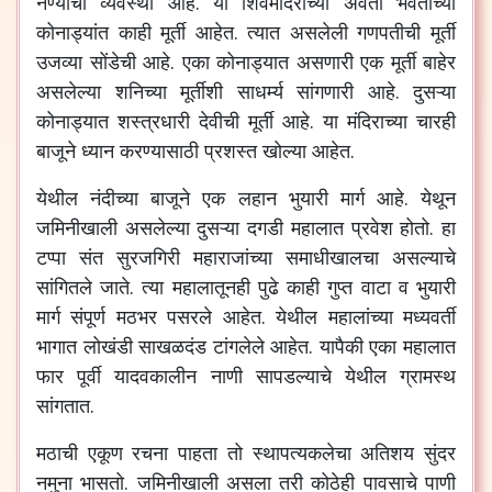
नेण्याची
व्यवस्था
आहे
.
या
शिवमंदिराच्या
अवती
भवतीच्या
कोनाड्यांत
काही
मूर्ती
आहेत
.
त्यात
असलेली
गणपतीची
मूर्ती
उजव्या
सोंडेची
आहे
.
एका
कोनाड्यात
असणारी
एक
मूर्ती
बाहेर
असलेल्या
शनिच्या
मूर्तीशी
साधर्म्य
सांगणारी
आहे
.
दुसऱ्या
कोनाड्यात
शस्त्रधारी
देवीची
मूर्ती
आहे
.
या
मंदिराच्या
चारही
बाजूने
ध्यान
करण्यासाठी
प्रशस्त
खोल्या
आहेत
.
येथील
नंदीच्या
बाजूने
एक
लहान
भुयारी
मार्ग
आहे
.
येथून
जमिनीखाली
असलेल्या
दुसऱ्या
दगडी
महालात
प्रवेश
होतो
.
हा
टप्पा
संत
सुरजगिरी
महाराजांच्या
समाधीखालचा
असल्याचे
सांगितले
जाते
.
त्या
महालातूनही
पुढे
काही
गुप्त
वाटा
व
भुयारी
मार्ग
संपूर्ण
मठभर
पसरले
आहेत
.
येथील
महालांच्या
मध्यवर्ती
भागात
लोखंडी
साखळदंड
टांगलेले
आहेत
.
यापैकी
एका
महालात
फार
पूर्वी
यादवकालीन
नाणी
सापडल्याचे
येथील
ग्रामस्थ
सांगतात
.
मठाची
एकूण
रचना
पाहता
तो
स्थापत्यकलेचा
अतिशय
सुंदर
नमुना
भासतो
.
जमिनीखाली
असला
तरी
कोठेही
पावसाचे
पाणी