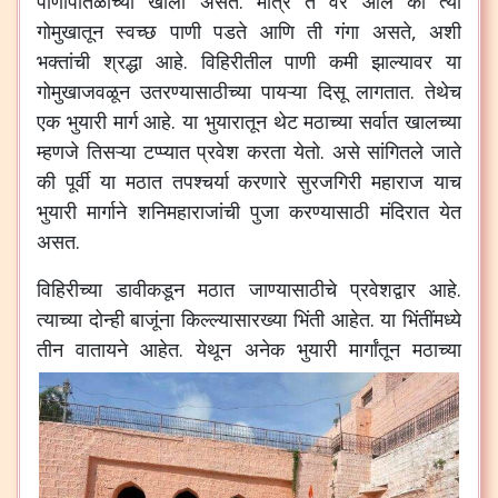
पाणीपातळीच्या
खाली
असते
.
मात्र
ते
वर
आले
की
त्या
गोमुखातून
स्वच्छ
पाणी
पडते
आणि
ती
गंगा
असते
,
अशी
भक्तांची
श्रद्धा
आहे
.
विहिरीतील
पाणी
कमी
झाल्यावर
या
गोमुखाजवळून
उतरण्यासाठीच्या
पायऱ्या
दिसू
लागतात
.
तेथेच
एक
भुयारी
मार्ग
आहे
.
या
भुयारातून
थेट
मठाच्या
सर्वात
खालच्या
म्हणजे
तिसऱ्या
टप्प्यात
प्रवेश
करता
येतो
.
असे
सांगितले
जाते
की
पूर्वी
या
मठात
तपश्चर्या
करणारे
सुरजगिरी
महाराज
याच
भुयारी
मार्गाने
शनिमहाराजांची
पुजा
करण्यासाठी
मंदिरात
येत
असत
.
विहिरीच्या
डावीकडून
मठात
जाण्यासाठीचे
प्रवेशद्वार
आहे
.
त्याच्या
दोन्ही
बाजूंना
किल्ल्यासारख्या
भिंती
आहेत
.
या
भिंतींमध्ये
तीन
वातायने
आहेत
.
येथून
अनेक
भुयारी
मार्गांतून
मठाच्या