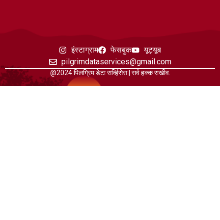
इंस्टाग्राम
फेसबुक
यूट्यूब
pilgrimdataservices@gmail.com
@2024 पिलग्रिम डेटा सर्व्हिसेस | सर्व हक्क राखीव.