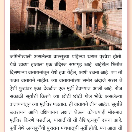
जमिनीखाली
असलेल्या
वास्तुच्या
पहिल्या
थरात
प्रवेश
होतो
.
येथे
डाव्या
हाताला
एक
बंदिस्त
सभागृह
आहे
.
बाहेरील
भिंतीत
दिसणाऱ्या
वातायनांतून
येथे
हवा
येईल
,
अशी
रचना
आहे
.
पण
ती
फक्त
वातायने
नाहीत
.
त्या
वातायनांच्या
समोर
अंदाजे
सत्तर
ते
ऐंशी
फुटांवर
एका
देवळीत
एक
मूर्ती
ठेवण्यात
आली
आहे
.
रोज
सकाळी
सूर्याची
किरणे
त्या
छोटी
छोटी
गोल
भोके
असलेल्या
वातायनांतून
त्या
मूर्तीवर
पडतात
.
ही
वातायने
तीन
आहेत
.
सूर्याचे
उत्तरायन
आणि
दक्षिणायन
लक्षात
घेऊन
कोणत्याही
मोसमात
मूर्तीवर
किरणे
पडतील
,
यासाठीची
ती
वैशिष्ट्यपूर्ण
रचना
आहे
.
पूर्वी
येथे
अन्नपुर्णेची
पुरातन
पंचधातूची
मूर्ती
होती
.
पण
आता
ती