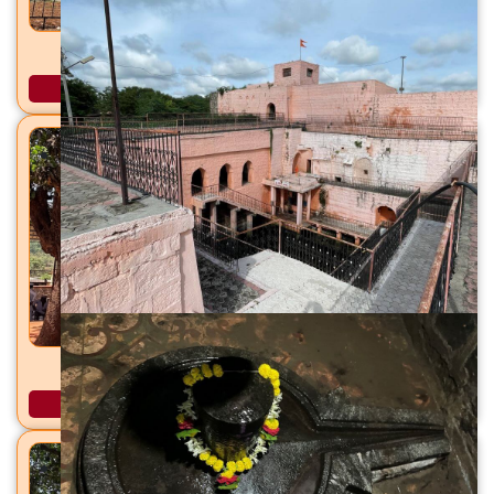
जर्सेश्वर महादेव मंदिर सांगरूण, ता. हवेली, जि. पुणे
अधिक माहिती
शिरकाई देवी मंदिर शिरकोली, ता. वेल्हे (राजगड), जि. पुणे
अधिक माहिती