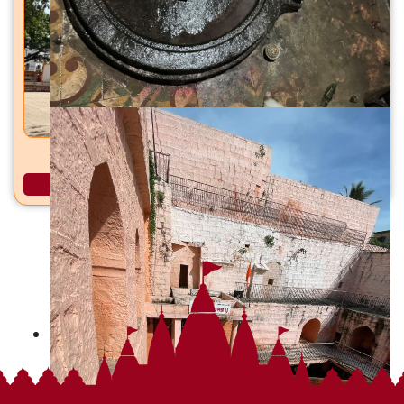
धारेश्वर महादेव मंदिर धायरी, सिंहगड रस्ता, पुणे
अधिक माहिती