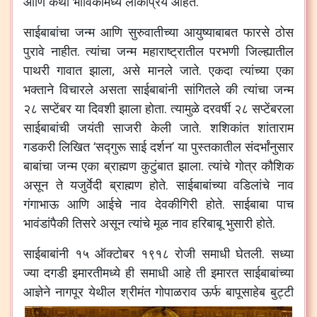
आणि कथा भाविकांमध्ये लोकप्रिय आहेत.
साईबाबांचा जन्म आणि सुरुवातीच्या आयुष्याबाबत फारसे ठोस
पुरावे नाहीत. त्यांचा जन्म महाराष्ट्रातील परभणी जिल्ह्यातील
पाथरी गावात झाला, असे मानले जाते. एकदा त्यांच्या एका
भक्ताने विचारले असता साईबाबांनी सांगितले की त्यांचा जन्म
२८ सप्टेंबर या दिवशी झाला होता. त्यामुळे दरवर्षी २८ सप्टेंबरला
साईबाबांची जयंती साजरी केली जाते. शशिकांत शांताराम
गडकरी लिखित ‘सद्गुरू साई दर्शन’ या पुस्तकातील संदर्भांनुसार
बाबांचा जन्म एका ब्राह्मण कुटुंबात झाला. त्यांचे गोत्र कौशिक
असून ते यजुर्वेदी ब्राह्मण होते. साईबाबांच्या वडिलांचे नाव
गंगाभाऊ आणि आईचे नाव देवकीगिरी होते. साईबाबा पाच
भावंडांपैकी तिसरे असून त्यांचे मूळ नाव हरिबाबू भुसारी होते.
साईबाबांनी १५ ऑक्टोबर १९१८ रोजी समाधी घेतली. सध्या
ज्या दगडी इमारतीमध्ये ही समाधी आहे ती इमारत साईबाबांच्या
आज्ञेने नागपूर येथील
श्रीमंत गोपाळराव ऊर्फ बापूसाहेब बुट्टी