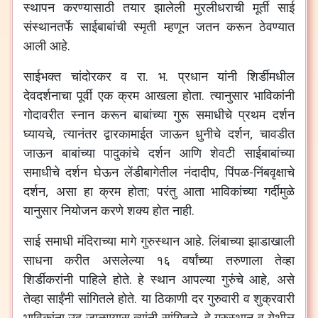
स्थापन करण्यासाठी तयार झालेली मुरलीधराची मूर्ती साई
संस्थानतर्फे साईबाबांची स्मृती म्हणून जतन करून ठेवण्यात
आली आहे.
साईभक्त चांदोरकर व रा. भ. प्रधान यांनी शिर्डीमधील
देवदर्शनाचा पूर्वी एक क्रम आखला होता. त्यानुसार भाविकांनी
गोदावरीत स्नान करून बाबांच्या गुरू समाधीचे प्रथम दर्शन
घ्यायचे, त्यानंतर द्वारकामाईत जाऊन धुनीचे दर्शन, चावडीत
जाऊन बाबांच्या पादुकांचे दर्शन आणि शेवटी साईबाबांच्या
समाधीचे दर्शन घेऊन लेंडीबागेतील नंदादीप, पिंपळ-निंबवृक्षाचे
दर्शन, असा हा क्रम होता; परंतु आता भाविकांच्या गर्दीमुळे
यानुसार नियोजन करणे शक्य होत नाही.
साई समाधी मंदिराच्या मागे गुरुस्थान आहे. लिंबाच्या झाडाखाली
साधना करीत असलेल्या १६ वर्षांच्या तरुणाला तेव्हा
शिर्डीकरांनी पाहिले होते. हे स्थान आपल्या गुरुंचे आहे, असे
तेव्हा साईंनी सांगितले होते. या ठिकाणी दर गुरुवारी व शुक्रवारी
भाविकांना उद जाळण्यास त्यांनी सांगितले. हे गुरुस्थान व येथील