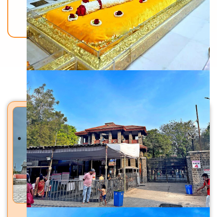
Back To Home
मंदिरे
जवळेश्वर मंदिर जवळा, ता. जामखेड, जि. अहिल्यानगर