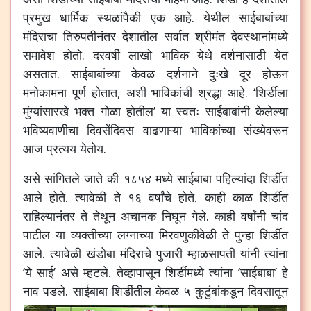
प्रमुख धार्मिक स्थळांपैकी एक आहे. येथील साईबाबांच्या
मंदिराचा तिरुपतीनंतर देशातील सर्वात श्रीमंत देवस्थानांमध्ये
समावेश होतो. दरवर्षी लाखो भाविक येथे दर्शनासाठी येत
असतात. साईबाबांच्या केवळ दर्शनाने दुःखे दूर होऊन
मनोकामना पूर्ण होतात, अशी भाविकांची श्रद्धा आहे. ‘शिर्डीला
मुंग्यांसारखे भक्त गोळा होतील’ या स्वतः साईबाबांनी केलेल्या
भविष्यवाणीचा दिवसेंदिवस वाढणाऱ्या भाविकांच्या संख्येवरून
आज प्रत्यय येतोय.
असे सांगितले जाते की १८५४ मध्ये साईबाबा पहिल्यांदा शिर्डीत
आले होते. त्यावेळी ते १६ वर्षांचे होते. काही काळ शिर्डीत
राहिल्यानंतर ते तेथून अचानक निघून गेले. काही वर्षांनी चांद
पाटील या व्यक्तीच्या लग्नाच्या मिरवणुकीवेळी ते पुन्हा शिर्डीत
आले. त्यावेळी खंडोबा मंदिराचे पुजारी म्हाळसापती यांनी त्यांना
‘ये साई’ असे म्हटले. तेव्हापासून शिर्डीमध्ये त्यांना ‘साईबाबा’ हे
नाव पडले.
साईबाबा शिर्डीतील केवळ ५ कुटुंबांकडून दिवसातून