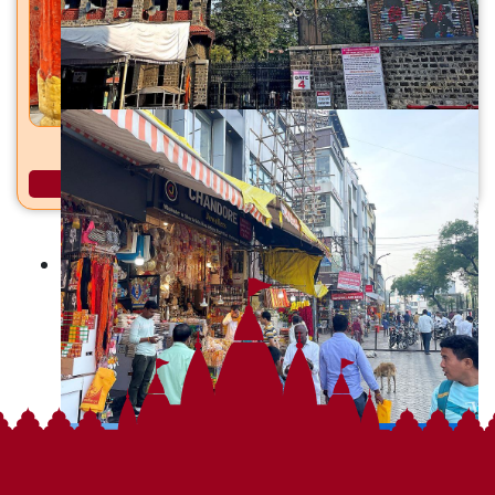
कचेश्वर मंदिर बेट कोपरगाव, ता. कोपरगाव, जि. अहिल्यानगर
अधिक माहिती