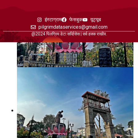
इंस्टाग्राम
फेसबुक
यूट्यूब
pilgrimdataservices@gmail.com
@2024 पिलग्रिम डेटा सर्व्हिसेस | सर्व हक्क राखीव.