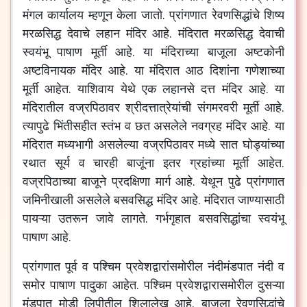
मंगल
कार्यालय
म्हणून
केला
जातो
.
प्रांगणात
रेवणसिद्धांचे
शिष्य
मरळसिद्ध
देवाचे
लहान
मंदिर
आहे
.
मंदिरात
मरळसिद्ध
देवाची
स्वयंभू
पाषाण
मूर्ती
आहे
.
या
मंदिराच्या
बाजूला
अष्टकोनी
अष्टविनायक
मंदिर
आहे
.
या
मंदिरात
आठ
दिशांना
गणेशाच्या
मूर्ती
आहेत
.
याशिवाय
येथे
एक
लहानसे
दत्त
मंदिर
आहे
.
या
मंदिरातील
वज्रपिठावर
श्रीदत्तात्रेयांची
संगमरवरी
मूर्ती
आहे
.
त्यापुढे
भिंतीसहीत
स्तंभ
व
छत
असलेले
नवग्रह
मंदिर
आहे
.
या
मंदिरात
मध्यभागी
असलेल्या
वज्रपिठावर
मध्ये
सात
घोड्यांच्या
रथात
सूर्य
व
चारही
बाजूंना
इतर
ग्रहांच्या
मूर्ती
आहेत
.
वज्रपिठाच्या
बाजूने
प्रदक्षिणा
मार्ग
आहे
.
येथून
पुढे
प्रांगणात
जमिनीखाली
असलेले
बसवसिद्ध
मंदिर
आहे
.
मंदिरात
जाण्यासाठी
पायऱ्या
उतरून
जावे
लागते
.
गर्भगृहात
बसवसिद्धांचा
स्वयंभू
पाषाण
आहे
.
प्रांगणात
पूर्व
व
पश्चिम
प्रवेशद्वारांसमोरील
नंदीमंडपात
नंदी
व
समोर
पाषाण
पादुका
आहेत
.
पश्चिम
प्रवेशद्वारासमोरील
दुसऱ्या
मंडपात
मोडी
लिपीतील
शिलालेख
आहे
.
बाजूला
रेवणसिद्धांचे