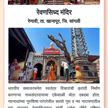
रेवणसिध्द मंदिर
रेणावी, ता. खानापूर, जि. सांगली
भारतीय
समाजरचनेत
स्वतंत्र
विचारांची
क्रांती
निर्माण
करणाऱ्या
नाथसंप्रदायाचा
एकेकाळी
मोठा
दबदबा
होता
.
नवनाथांच्या
गुरुशिष्य
परंपरेतील
सातवे
गुरू
व
नव
नारायणातील
एक
नारायण
रेवणसिद्धनाथ
यांची
अनेक
मंदिरे
पश्चिम