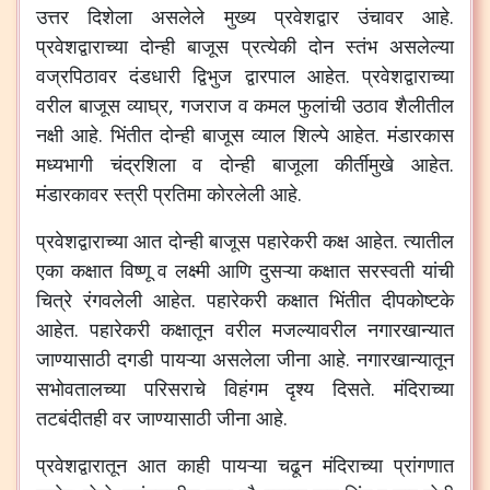
उत्तर
दिशेला
असलेले
मुख्य
प्रवेशद्वार
उंचावर
आहे
.
प्रवेशद्वाराच्या
दोन्ही
बाजूस
प्रत्येकी
दोन
स्तंभ
असलेल्या
वज्रपिठावर
दंडधारी
द्विभुज
द्वारपाल
आहेत
.
प्रवेशद्वाराच्या
वरील
बाजूस
व्याघ्र
,
गजराज
व
कमल
फुलांची
उठाव
शैलीतील
नक्षी
आहे
.
भिंतीत
दोन्ही
बाजूस
व्याल
शिल्पे
आहेत
.
मंडारकास
मध्यभागी
चंद्रशिला
व
दोन्ही
बाजूला
कीर्तीमुखे
आहेत
.
मंडारकावर
स्त्री
प्रतिमा
कोरलेली
आहे
.
प्रवेशद्वाराच्या
आत
दोन्ही
बाजूस
पहारेकरी
कक्ष
आहेत
.
त्यातील
एका
कक्षात
विष्णू
व
लक्ष्मी
आणि
दुसऱ्या
कक्षात
सरस्वती
यांची
चित्रे
रंगवलेली
आहेत
.
पहारेकरी
कक्षात
भिंतीत
दीपकोष्टके
आहेत
.
पहारेकरी
कक्षातून
वरील
मजल्यावरील
नगारखान्यात
जाण्यासाठी
दगडी
पायऱ्या
असलेला
जीना
आहे
.
नगारखान्यातून
सभोवतालच्या
परिसराचे
विहंगम
दृश्य
दिसते
.
मंदिराच्या
तटबंदीतही
वर
जाण्यासाठी
जीना
आहे
.
प्रवेशद्वारातून
आत
काही
पायऱ्या
चढून
मंदिराच्या
प्रांगणात