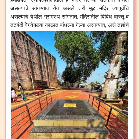
असल्याचे
सांगण्यात
येत
असले
तरी
मूळ
मंदिर
त्यापूर्वीचे
असल्याचे
येथील
ग्रामस्थ
सांगतात
.
मंदिरातील
विविध
वास्तू
व
तटबंदी
वेगवेगळ्या
काळात
बांधल्या
गेल्या
असाव्यात
,
असे
तज्ञांचे