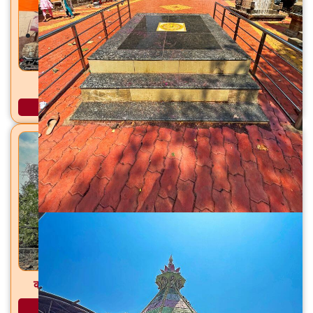
तळ्यावरील गणपती मंदिर मिरज, ता. मिरज, जि. सांगली
अधिक माहिती
काळा महादेव / कपिलेश्वर मंदिर कुंडल, ता. तासगाव, जि. सांगली
अधिक माहिती