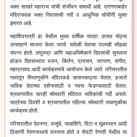
भक्त
साखरे
महाराज
यांची
संजीवन
समाधी
आहे
.
प्रांगणाबाहेर
मंदिराजवळ
भक्त
निवासाची
नवी
व
आधुनिक
सोयींनी
युक्त
इमारत
आहे
.
महाशिवरात्री
हा
येथील
मुख्य
वार्षिक
यात्रा
उत्सव
मोठ्या
उत्साहाने
साजरा
केला
जातो
.
यावेळी
देवाचा
पालखी
सोहळा
संपन्न
होतो
.
लघुरुद्र
आणि
महाअभिषेकाने
दिवसाची
सुरूवात
होऊन
दिवसभरात
भजन
,
किर्तन
,
प्रवचन
,
जागरण
,
संगीत
,
महाप्रसाद
आदी
कार्यक्रमांचे
आयोजन
केले
जाते
.
परिसरातील
गावांतून
मिरवणुकीने
मंदिराकडे
सासनकाठ्या
येतात
.
हजारो
भाविक
देवाच्या
दर्शनासाठी
व
नवस
फेडण्यासाठी
येतात
.
श्रावणातील
चारही
सोमवारी
मंदिरात
भाविकांची
गर्दी
असते
.
यात्रेच्या
दिवशी
व
श्रावणातील
पहिल्या
सोमवारी
भाकणुकीचा
कार्यक्रम
होतो
.
परिसरातील
देवनगर
,
वासुंबे
,
साळशिंगे
,
विटा
व
मूळस्थान
आदी
ठिकाणी
रेवणनाथाचे
वास्तव्य
होते
व
शेवटी
रेणावी
येथील
या