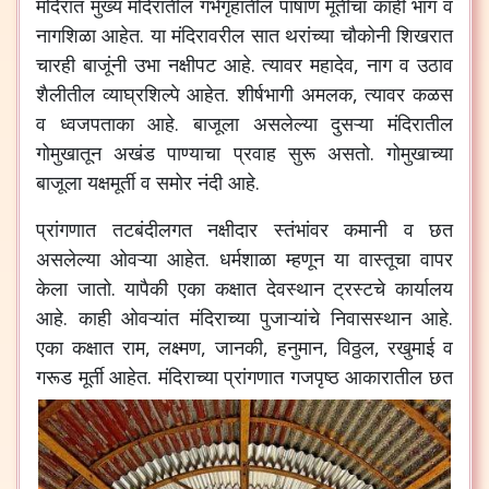
मंदिरात
मुख्य
मंदिरातील
गर्भगृहातील
पाषाण
मूर्तीचा
काही
भाग
व
नागशिळा
आहेत
.
या
मंदिरावरील
सात
थरांच्या
चौकोनी
शिखरात
चारही
बाजूंनी
उभा
नक्षीपट
आहे
.
त्यावर
महादेव
,
नाग
व
उठाव
शैलीतील
व्याघ्रशिल्पे
आहेत
.
शीर्षभागी
अमलक
,
त्यावर
कळस
व
ध्वजपताका
आहे
.
बाजूला
असलेल्या
दुसऱ्या
मंदिरातील
गोमुखातून
अखंड
पाण्याचा
प्रवाह
सुरू
असतो
.
गोमुखाच्या
बाजूला
यक्षमूर्ती
व
समोर
नंदी
आहे
.
प्रांगणात
तटबंदीलगत
नक्षीदार
स्तंभांवर
कमानी
व
छत
असलेल्या
ओवऱ्या
आहेत
.
धर्मशाळा
म्हणून
या
वास्तूचा
वापर
केला
जातो
.
यापैकी
एका
कक्षात
देवस्थान
ट्रस्टचे
कार्यालय
आहे
.
काही
ओवऱ्यांत
मंदिराच्या
पुजाऱ्यांचे
निवासस्थान
आहे
.
एका
कक्षात
राम
,
लक्ष्मण
,
जानकी
,
हनुमान
,
विठ्ठल
,
रखुमाई
व
गरूड
मूर्ती
आहेत
.
मंदिराच्या
प्रांगणात
गजपृष्ठ
आकारातील
छत