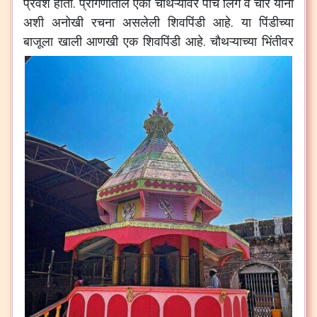
प्रवेश
होतो
.
प्रांगणातील
एका
चौथऱ्यावर
पाच
लिंग
व
चार
योनी
अशी
अनोखी
रचना
असलेली
शिवपिंडी
आहे
.
या
पिंडीच्या
बाजूला
खाली
आणखी
एक
शिवपिंडी
आहे
.
चौथऱ्याच्या
भिंतीवर