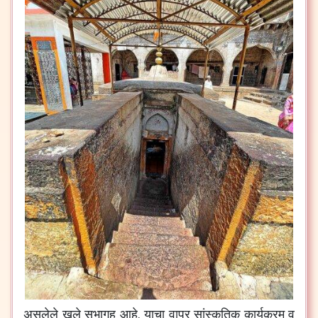
असलेले
खुले
सभागृह
आहे
.
याचा
वापर
सांस्कृतिक
कार्यक्रम
व