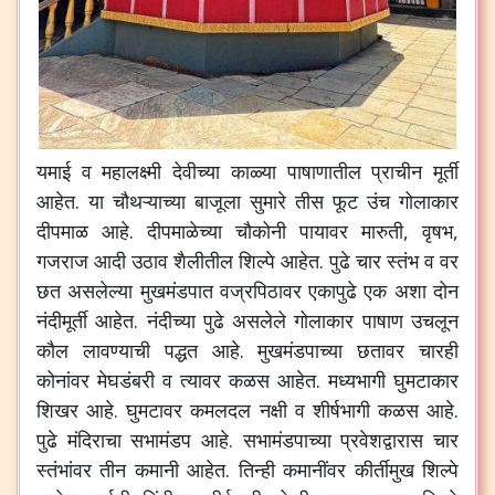
यमाई
व
महालक्ष्मी
देवीच्या
काळ्या
पाषाणातील
प्राचीन
मूर्ती
आहेत
.
या
चौथऱ्याच्या
बाजूला
सुमारे
तीस
फूट
उंच
गोलाकार
दीपमाळ
आहे
.
दीपमाळेच्या
चौकोनी
पायावर
मारुती
,
वृषभ
,
गजराज
आदी
उठाव
शैलीतील
शिल्पे
आहेत
.
पुढे
चार
स्तंभ
व
वर
छत
असलेल्या
मुखमंडपात
वज्रपिठावर
एकापुढे
एक
अशा
दोन
नंदीमूर्ती
आहेत
.
नंदीच्या
पुढे
असलेले
गोलाकार
पाषाण
उचलून
कौल
लावण्याची
पद्धत
आहे
.
मुखमंडपाच्या
छतावर
चारही
कोनांवर
मेघडंबरी
व
त्यावर
कळस
आहेत
.
मध्यभागी
घुमटाकार
शिखर
आहे
.
घुमटावर
कमलदल
नक्षी
व
शीर्षभागी
कळस
आहे
.
पुढे
मंदिराचा
सभामंडप
आहे
.
सभामंडपाच्या
प्रवेशद्वारास
चार
स्तंभांवर
तीन
कमानी
आहेत
.
तिन्ही
कमानींवर
कीर्तीमुख
शिल्पे