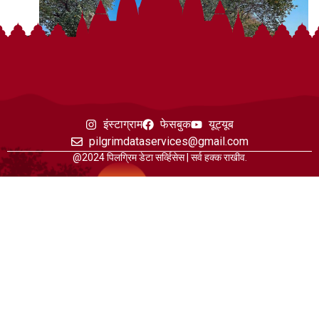
इंस्टाग्राम
फेसबुक
यूट्यूब
pilgrimdataservices@gmail.com
@2024 पिलग्रिम डेटा सर्व्हिसेस | सर्व हक्क राखीव.