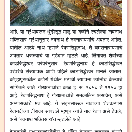
आहे
.
या
ग्रंथावरून
धुंडीसूत
मालू
या
कवीने
रचलेल्या
‘
नवनाथ
भक्तिसार
’
ग्रंथानुसार
नवनाथ
हे
नवनारायणांचे
अवतार
आहेत
.
यातील
आठवे
नाथ
म्हणजे
रेवणसिद्धनाथ
.
ते
चमसनारायणाचे
अवतार
असल्याचे
या
ग्रंथात
म्हटले
आहे
.
लिंगायत
शैवांच्या
काडसिद्धेश्वर
परंपरेनुसार
,
रेवणसिद्धनाथ
हे
काडसिद्धेश्वर
परंपरेचे
संस्थापक
आणि
पहिले
काडसिद्धेश्वर
मानले
जातात
.
कोल्हापूरमधील
कणेरी
येथील
मठाची
स्थापना
त्यांनीच
केल्याचे
सांगितले
जाते
.
गोरक्षनाथांचा
काळ
इ
.
स
.
१०५०
ते
११५०
हा
आहे
.
रेवणसिद्धनाथ
हे
गोरक्षनाथांचे
समकालिन
असावेत
,
असे
अभ्यासकांचे
मत
आहे
.
ते
सहनसारूक
नावाच्या
शेतकऱ्यास
रेवानदीच्या
तीरावर
सापडले
म्हणून
त्यांचे
नाव
रेवण
असे
ठेवले
,
असे
‘
नवनाथ
भक्तिसारा
’
त
म्हटलेले
आहे
.
हेमाडपंती
स्थापत्यशैलीतील
हे
मंदिर
तेराव्या
शतकात
बांधले