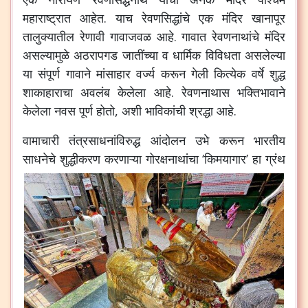
महाराष्ट्रात
आहेत
.
याच
रेवणसिद्धांचे
एक
मंदिर
खानापूर
तालुक्यातील
रेणावी
गावाजवळ
आहे
.
गावात
रेवणनाथांचे
मंदिर
असल्यामुळे
अठरापगड
जातींच्या
व
धार्मिक
विविधता
असलेल्या
या
संपूर्ण
गावाने
मांसाहार
वर्ज्य
करून
गेली
कित्येक
वर्षे
शुद्ध
शाकाहाराचा
अवलंब
केलेला
आहे
.
रेवणनाथास
भक्तिभावाने
केलेला
नवस
पूर्ण
होतो
,
अशी
भाविकांची
श्रद्धा
आहे
.
वामाचारी
तंत्रसाधनांविरुद्ध
आंदोलन
उभे
करून
भारतीय
साधनेचे
शुद्धीकरण
करणाऱ्या
गोरक्षनाथांचा
‘
किमयागार
’
हा
ग्रंथ