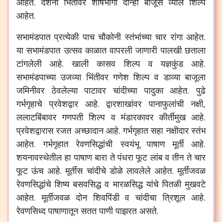
आहेत
.
दर्शनी
भिंतीवर
शीर्षभागी
दोन्ही
बाजूस
व्याल
शिल्पे
आहेत
.
सभामंडपात
प्रत्येकी
पाच
चौकोनी
स्तंभांच्या
चार
रांगा
आहेत
.
या
सभामंडपात
उत्सव
काळात
वापरली
जाणारी
पालखी
छताला
टांगलेली
आहे
.
खाली
कासव
शिल्प
व
यज्ञकुंड
आहे
.
सभामंडपाच्या
उजव्या
भिंतीवर
गणेश
शिल्प
व
डाव्या
बाजूला
जमिनीवर
ठेवलेल्या
पाटावर
चांदीच्या
पादुका
आहेत
.
पुढे
गर्भगृहाचे
प्रवेशद्वार
आहे
.
द्वारशाखांवर
पानाफुलांची
नक्षी
,
ललाटबिंबावर
गणपती
शिल्प
व
मंडारकावर
कीर्तीमुख
आहे
.
प्रवेशद्वारास
रजत
अच्छादान
आहे
.
गर्भगृहात
सहा
नक्षीदार
स्तंभ
आहेत
.
गर्भगृहात
रेवणसिद्धांची
स्वयंभू
पाषाण
मूर्ती
आहे
.
शयनावस्थेतील
हा
पाषाण
बारा
ते
पंधरा
फूट
लांब
व
तीन
ते
चार
फूट
ऊंच
आहे
.
मूर्तीस
चांदीचे
डोळे
लावलेले
आहेत
.
मूर्तीजवळ
रेवणसिद्धांचे
शिष्य
बसवसिद्ध
व
मारळसिद्ध
यांचे
पितळी
मुखवटे
आहेत
.
मूर्तीजवळ
दोन
शिवपिंडी
व
चांदीचा
त्रिशूल
आहे
.
रेवणसिध्द
पाषाणातून
सतत
पाणी
पाझरत
असते
.