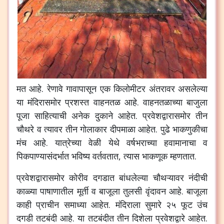
मत
आहे
.
रेणावे
गावापासून
एक
किलोमीटर
अंतरावर
असलेल्या
या
मंदिरासमोर
प्रशस्त
वाहनतळ
आहे
.
वाहनतळाच्या
बाजुला
पूजा
साहित्याची
अनेक
दुकाने
आहेत
.
प्रवेशद्वारासमोर
तीन
चौथरे
व
त्यावर
तीन
गोलाकार
दीपमाळा
आहेत
.
पुढे
भाकणुकीचा
मंच
आहे
.
यात्रेच्या
वेळी
येथे
वर्षभराच्या
हवामानाचा
व
पिकपाण्यासंदर्भात
भविष्य
वर्तवतात
,
त्यास
भाकणूक
म्हणतात
.
प्रवेशद्वारासमोर
कोरीव
दगडात
बांधलेल्या
चौथऱ्यावर
नंदीची
काळ्या
पाषाणातील
मूर्ती
व
बाजूला
तुलसी
वृंदावन
आहे
.
बाजूला
काही
प्राचीन
समाध्या
आहेत
.
मंदिराला
सुमारे
२५
फूट
उंच
दगडी
तटबंदी
आहे
.
या
तटबंदीत
तीन
दिशेला
प्रवेशद्वारे
आहेत
.