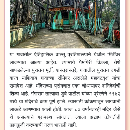
या
गावातील
ऐतिहासिक
वास्तू
प्रतिमारूपाने
येथील
भिंतींवर
लावण्यात
आल्या
आहेत
.
त्यामध्ये
पेमगिरी
किल्ला
,
तेथे
सापडलेल्या
पुरातन
मूर्ती
,
शस्त्रास्त्रे
,
गावातील
पुरातन
दगडी
बारव
याशिवाय
गावाच्या
सीमेवर
असलेले
महावटवृक्ष
यांचा
समावेश
आहे
.
मंदिराच्या
प्रांगणात
एका
चौथऱ्यावर
शनिदेवांची
शिळा
आहे
.
गंगाराम
तात्याबा
डुबे
पाटील
यांच्या
प्रेरणेने
१९४२
मध्ये
या
मंदिराचे
काम
पूर्ण
झाले
.
त्यासाठी
कोकणातून
सागवानी
लाकडे
आणण्यात
आली
होती
.
आज
८०
वर्षांनंतरही
मंदिर
जैसे
थे
असल्याचे
ग्रामस्थ
सांगतात
.
त्याला
अद्याप
कोणतीही
डागडुजी
करण्याची
गरज
भासली
नाही
.