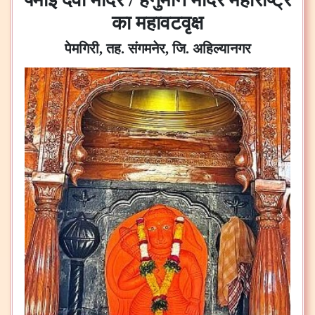
का महावटवृक्ष
पेमगिरी, तह. संगमनेर, जि. अहिल्यानगर