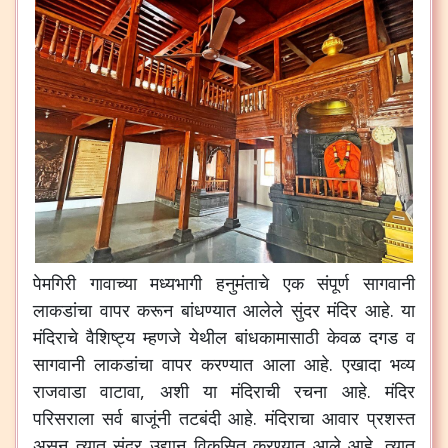
पेमगिरी
गावाच्या
मध्यभागी
हनुमंताचे
एक
संपूर्ण
सागवानी
लाकडांचा
वापर
करून
बांधण्यात
आलेले
सुंदर
मंदिर
आहे
.
या
मंदिराचे
वैशिष्ट्य
म्हणजे
येथील
बांधकामासाठी
केवळ
दगड
व
सागवानी
लाकडांचा
वापर
करण्यात
आला
आहे
.
एखादा
भव्य
राजवाडा
वाटावा
,
अशी
या
मंदिराची
रचना
आहे
.
मंदिर
परिसराला
सर्व
बाजूंनी
तटबंदी
आहे
.
मंदिराचा
आवार
प्रशस्त
असून
त्यात
सुंदर
उद्यान
विकसित
करण्यात
आले
आहे
.
त्यात