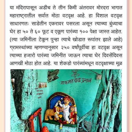
या
मंदिरापासून
अडीच
ते
तीन
किमी
अंतरावर
मोरदरा
भागात
महाराष्ट्रातील
सर्वात
मोठा
वटवृक्ष
आहे
.
हा
विशाल
वटवृक्ष
साधारणतः
साडेतीन
एकरावर
पसरला
असून
त्याच्या
बुंध्याचा
घेर
हा
५०
ते
६०
फूट
व
एकूण
पारंब्या
१००
पेक्षा
जास्त
आहेत
.
(
त्या
जमिनीला
टेकून
पुन्हा
त्याचे
खोडात
रूपांतर
झाले
आहे
)
ग्रामस्थांच्या
म्हणण्यानुसार
२५०
वर्षांपूर्वीचा
हा
वटवृक्ष
असून
त्याच्या
हजारो
पारंब्या
जमिनीत
जाऊन
त्याचा
घेर
दिवसेंदिवस
आणखी
मोठा
होत
आहे
.
या
शेकडो
पारंब्यांमधून
वटवृक्षाच्या
मूळ