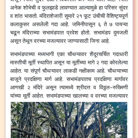
अनेक
शोभेची
व
फुलझाडे
लावण्यात
आल्यामुळे
हा
परिसर
सुंदर
व
शांत
भासतो
.
मंदिराशेजारी
सुमारे
२१
फूट
उंचीची
वैशिष्ट्यपूर्ण
कलाकुसर
असलेली
गदा
आहे
.
जमिनीपासून
६
ते
७
पायऱ्या
चढून
मंदिराच्या
सभामंडपात
प्रवेश
होतो
.
सभामंडप
दुमजली
असून
तेथून
वरच्या
मजल्यावर
जाण्यासाठी
जिना
आहे
.
सभामंडपाच्या
मध्यभागी
एका
चौथऱ्यावर
शेंदूरचर्चित
गदाधारी
मारुतीची
मूर्ती
स्थापित
असून
या
मूर्तीच्या
मागे
२
गदा
कोरलेल्या
आहेत
.
या
संपूर्ण
चौथऱ्यावर
लाकडी
नक्षीकाम
आहे
.
चौथऱ्याच्या
बाजूने
प्रदक्षिणा
मार्ग
आहे
.
सभामंडपातच
प्रदक्षिणा
मार्गावर
आणखी
२
मंदिरे
असून
त्यामध्ये
श्रीदत्त
व
विठ्ठल
–
रुख्मिणी
यांच्या
मूर्ती
आहेत
.
सभामंडपाच्या
खालच्या
व
वरच्या
मजल्यावर