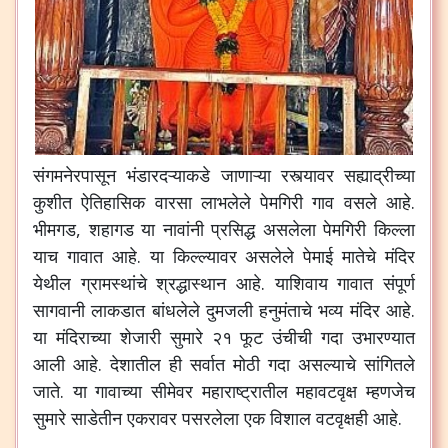
संगमनेरपासून
भंडारदऱ्याकडे
जाणाऱ्या
रस्त्यावर
सह्याद्रीच्या
कुशीत
ऐतिहासिक
वारसा
लाभलेले
पेमगिरी
गाव
वसले
आहे
.
भीमगड
,
शहागड
या
नावांनी
प्रसिद्ध
असलेला
पेमगिरी
किल्ला
याच
गावात
आहे
.
या
किल्ल्यावर
असलेले
पेमाई
मातेचे
मंदिर
येथील
ग्रामस्थांचे
श्रद्धास्थान
आहे
.
याशिवाय
गावात
संपूर्ण
सागवानी
लाकडात
बांधलेले
दुमजली
हनुमंताचे
भव्य
मंदिर
आहे
.
या
मंदिराच्या
शेजारी
सुमारे
२१
फूट
उंचीची
गदा
उभारण्यात
आली
आहे
.
देशातील
ही
सर्वात
मोठी
गदा
असल्याचे
सांगितले
जाते
.
या
गावाच्या
सीमेवर
महाराष्ट्रातील
महावटवृक्ष
म्हणजेच
सुमारे
साडेतीन
एकरावर
पसरलेला
एक
विशाल
वटवृक्षही
आहे
.