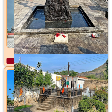
जवळेश्वर मंदिर जवळा, ता. जामखेड, जि. अहिल्यानगर
अधिक माहिती