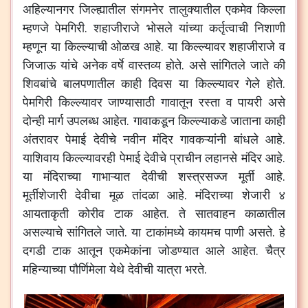
अहिल्यानगर
जिल्ह्यातील
संगमनेर
तालुक्यातील
एकमेव
किल्ला
म्हणजे
पेमगिरी
.
शहाजीराजे
भोसले
यांच्या
कर्तृत्वाची
निशाणी
म्हणून
या
किल्ल्याची
ओळख
आहे
.
या
किल्ल्यावर
शहाजीराजे
व
जिजाऊ
यांचे
अनेक
वर्षे
वास्तव्य
होते
.
असे
सांगितले
जाते
की
शिवबांचे
बालपणातील
काही
दिवस
या
किल्ल्यावर
गेले
होते
.
पेमगिरी
किल्ल्यावर
जाण्यासाठी
गावातून
रस्ता
व
पायरी
असे
दोन्ही
मार्ग
उपलब्ध
आहेत
.
गावाकडून
किल्ल्याकडे
जाताना
काही
अंतरावर
पेमाई
देवीचे
नवीन
मंदिर
गावकऱ्यांनी
बांधले
आहे
.
याशिवाय
किल्ल्यावरही
पेमाई
देवीचे
प्राचीन
लहानसे
मंदिर
आहे
.
या
मंदिराच्या
गाभाऱ्यात
देवीची
शस्त्रसज्ज
मूर्ती
आहे
.
मूर्तीशेजारी
देवीचा
मूळ
तांदळा
आहे
.
मंदिराच्या
शेजारी
४
आयताकृती
कोरीव
टाक
आहेत
.
ते
सातवाहन
काळातील
असल्याचे
सांगितले
जाते
.
या
टाकांमध्ये
कायमच
पाणी
असते
.
हे
दगडी
टाक
आतून
एकमेकांना
जोडण्यात
आले
आहेत
.
चैत्र
महिन्याच्या
पौर्णिमेला
येथे
देवीची
यात्रा
भरते
.