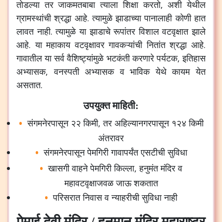
तोडल्या
तर
जाकमतबाबा
त्याला
शिक्षा
करतो
,
अशी
येथील
ग्रामस्थांची
श्रद्धा
आहे
.
त्यामुळे
झाडाच्या
पानालाही
कोणी
हात
लावत
नाही
.
त्यामुळे
या
झाडाचे
रूपांतर
विशाल
वटवृक्षात
झाले
आहे
.
या
महाकाय
वटवृक्षावर
गावकऱ्यांची
नितांत
श्रद्धा
आहे
.
गावातील
या
सर्व
वैशिष्ट्यांमुळे
भटकंती
करणारे
पर्यटक
,
इतिहास
अभ्यासक
,
वनस्पती
अभ्यासक
व
भाविक
येथे
कायम
येत
असतात
.
उपयुक्त माहिती:
संगमनेरपासून
२२
किमी
,
तर
अहिल्यानगरपासून
१२४
किमी
अंतरावर
संगमनेरपासून
पेमगिरी
गावापर्यंत
एसटीची
सुविधा
खासगी
वाहने
पेमगिरी
किल्ला
,
हनुमंत
मंदिर
व
महावटवृक्षाजवळ
जाऊ
शकतात
परिसरात
निवास
व
न्याहरीची
सुविधा
नाही
पेमाई देवी मंदिर / हनुमान मंदिर महाराष्ट्र