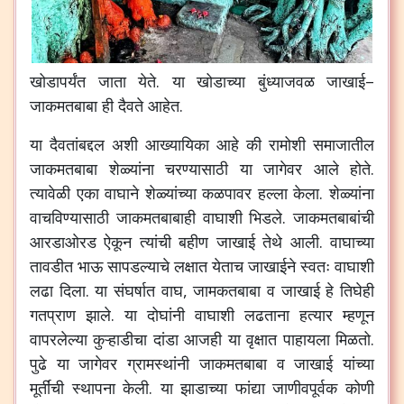
खोडापर्यंत
जाता
येते
.
या
खोडाच्या
बुंध्याजवळ
जाखाई
–
जाकमतबाबा
ही
दैवते
आहेत
.
या
दैवतांबद्दल
अशी
आख्यायिका
आहे
की
रामोशी
समाजातील
जाकमतबाबा
शेळ्यांना
चरण्यासाठी
या
जागेवर
आले
होते
.
त्यावेळी
एका
वाघाने
शेळ्यांच्या
कळपावर
हल्ला
केला
.
शेळ्यांना
वाचविण्यासाठी
जाकमतबाबाही
वाघाशी
भिडले
.
जाकमतबाबांची
आरडाओरड
ऐकून
त्यांची
बहीण
जाखाई
तेथे
आली
.
वाघाच्या
तावडीत
भाऊ
सापडल्याचे
लक्षात
येताच
जाखाईने
स्वतः
वाघाशी
लढा
दिला
.
या
संघर्षात
वाघ
,
जामकतबाबा
व
जाखाई
हे
तिघेही
गतप्राण
झाले
.
या
दोघांनी
वाघाशी
लढताना
हत्यार
म्हणून
वापरलेल्या
कुऱ्हाडीचा
दांडा
आजही
या
वृक्षात
पाहायला
मिळतो
.
पुढे
या
जागेवर
ग्रामस्थांनी
जाकमतबाबा
व
जाखाई
यांच्या
मूर्तींची
स्थापना
केली
.
या
झाडाच्या
फांद्या
जाणीवपूर्वक
कोणी