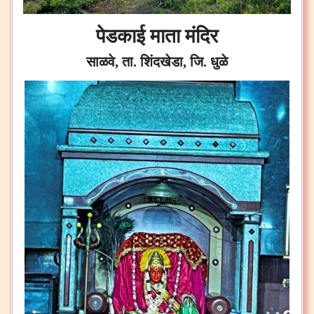
पेडकाई माता मंदिर
साळवे, ता. शिंदखेडा, जि. धुळे