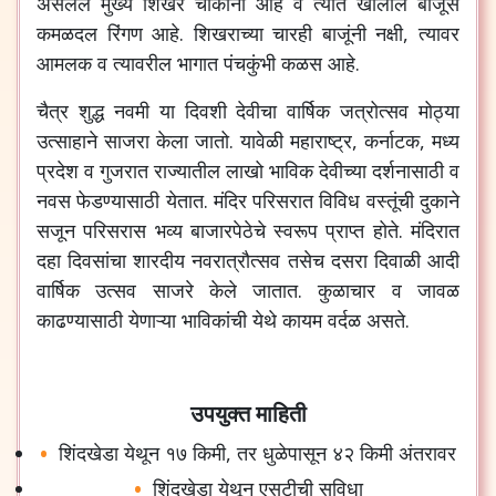
असलेले
मुख्य
शिखर
चौकोनी
आहे
व
त्यात
खालील
बाजूस
कमळदल
रिंगण
आहे
.
शिखराच्या
चारही
बाजूंनी
नक्षी
,
त्यावर
आमलक
व
त्यावरील
भागात
पंचकुंभी
कळस
आहे
.
चैत्र
शुद्ध
नवमी
या
दिवशी
देवीचा
वार्षिक
जत्रोत्सव
मोठ्या
उत्साहाने
साजरा
केला
जातो
.
यावेळी
महाराष्ट्र
,
कर्नाटक
,
मध्य
प्रदेश
व
गुजरात
राज्यातील
लाखो
भाविक
देवीच्या
दर्शनासाठी
व
नवस
फेडण्यासाठी
येतात
.
मंदिर
परिसरात
विविध
वस्तूंची
दुकाने
सजून
परिसरास
भव्य
बाजारपेठेचे
स्वरूप
प्राप्त
होते
.
मंदिरात
दहा
दिवसांचा
शारदीय
नवरात्रौत्सव
तसेच
दसरा
दिवाळी
आदी
वार्षिक
उत्सव
साजरे
केले
जातात
.
कुळाचार
व
जावळ
काढण्यासाठी
येणाऱ्या
भाविकांची
येथे
कायम
वर्दळ
असते
.
उपयुक्त माहिती
शिंदखेडा
येथून
१७
किमी
,
तर
धुळेपासून
४२
किमी
अंतरावर
शिंदखेडा
येथून
एसटीची
सुविधा