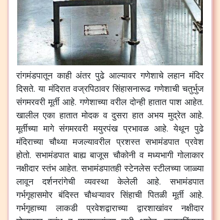
रांगमंडपातून
काही
अंतर
पुढे
आल्यावर
गणेशाचे
लहान
मंदिर
दिसते
.
या
मंदिरात
वज्रपिठावर
सिंहासनारूढ
गणेशाची
चतुर्भुज
संगमरवरी
मूर्ती
आहे
.
गणेशाच्या
वरील
दोन्ही
हातात
पाश
आहेत
.
खालील
एका
हातात
मोदक
व
दुसरा
हात
अभय
मुद्रेत
आहे
.
मूर्तीच्या
मागे
संगमरवरी
मयुरपंख
प्रभावळ
आहे
.
येथून
पुढे
मंदिराच्या
चौथ्या
मजल्यावरील
प्रशस्त
सभामंडपात
प्रवेश
होतो
.
सभामंडपात
बाह्य
बाजूस
चौकोनी
व
मध्यभागी
गोलाकार
नक्षीदार
स्तंभ
आहेत
.
सभामंडपातही
स्टेनलेस
स्टीलच्या
जाळ्या
लावून
दर्शनरांगेची
व्यवस्था
केलेली
आहे
.
सभामंडपात
गर्भगृहासमोर
बंदिस्त
चौथऱ्यावर
सिंहाची
पितळी
मूर्ती
आहे
.
गर्भगृहाच्या
लाकडी
प्रवेशद्वाराच्या
द्वारशाखांवर
नक्षीदार