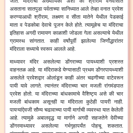
जाते
.
मंदिराची
अख्यायिका
अशी
की
श्रीराम
वनवासात
असताना
सातपुडा
पर्वताच्या
सानिध्यात
आले
तेव्हा
वनात
प्रवेश
करण्याआधी
श्रीराम
,
लक्ष्मण
व
सीता
मातेने
येथील
पेडकाई
माता
व
पेडकोबा
देवाचे
पूजन
केले
होते
.
त्यामूळेच
या
मंदिराचा
इतिहास
अगदी
रामायण
काळाशी
जोडला
गेला
असल्याचे
येथील
ग्रामस्थ
सांगतात
.
काही
वर्षांपूर्वी
झालेल्या
जिर्णोद्धारांतर
मंदिराला
सध्याचे
स्वरूप
आलले
आहे
.
माथ्यावर
मंदिर
असलेल्या
डोंगराच्या
पायथ्याशी
प्रशस्त
वाहनतळ
आहे
.
या
मंदिराकडे
येण्यासाठी
प्रथम
डोंगरपायथ्याशी
असलेले
प्रवेशद्वार
ओलांडून
काही
अंतर
चढणीच्या
वाटेवरून
पायी
यावे
लागते
.
त्यानंतर
मंदिराच्या
चार
मजली
रांगमंडपात
प्रवेश
होतो
.
या
मंदिराच्या
बांधकामाचे
वैशिष्ट्य
असे
की
चार
मजली
बांधकाम
असूनही
या
मंदिराला
कुठेही
पायरी
नाही
.
पायऱ्यांऐवजी
सौम्य
चढावाच्या
पायी
मार्गाची
व्यवस्था
यात
केलेली
आहे
.
त्यामुळे
अबालवृद्ध
या
मार्गाने
अगदी
सहजतेने
देवीच्या
डोंगरमाथ्यावर
असलेल्या
गर्भगृहापर्यंत
पोहचू
शकतात
.