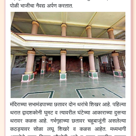
पोळी
भाजीचा
नैवद्य
अर्पण
करतात
.
मंदिराच्या
सभामंडपाच्या
छतावर
दोन
थरांचे
शिखर
आहे
.
पहिल्या
थरात
द्वादशकोनी
घुमट
व
त्यावरील
घंटेच्या
आकाराच्या
दुसऱ्या
थरावर
कळस
आहे
.
गर्भगृहाच्या
छतावर
चहूबाजूंनी
असलेल्या
कठड्यावर
सोळा
लघू
शिखरे
व
कळस
आहेत
.
मध्यभागी