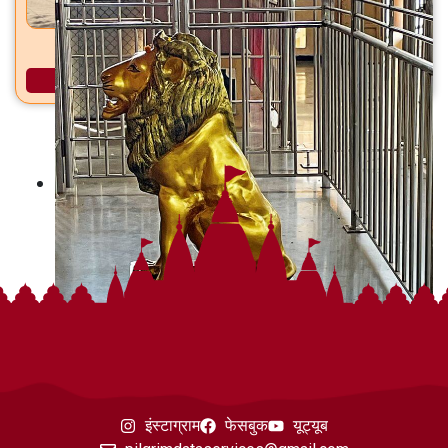
धारेश्वर महादेव मंदिर धायरी, सिंहगड रस्ता, पुणे
अधिक माहिती
इंस्टाग्राम
फेसबुक
यूट्यूब