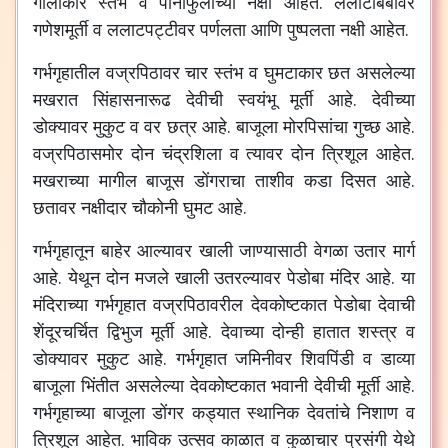
गोलाकार
स्तंभ
व
पानाफुलांच्या
नक्षी
आहेत
.
ललाटबिंबावर
गणेशमूर्ती
व
ललाटपट्टीवर
पर्णलता
आणि
पुष्पलता
नक्षी
आहेत
.
गर्भगृहातील
वज्रपिठावर
चार
स्तंभ
व
घुमटाकार
छत
असलेल्या
मखरात
सिंहासनारूढ
देवीची
स्वयंभू
मूर्ती
आहे
.
देवीच्या
डोक्यावर
मुकुट
व
वर
छत्र
आहे
.
बाजूला
मोरपिसांचा
गुच्छ
आहे
.
वज्रपिठासमोर
दोन
चंद्रशिला
व
त्यावर
दोन
त्रिशूल
आहेत
.
मखराच्या
मागील
बाजूस
डोंगराचा
ताशीव
कडा
दिसत
आहे
.
छतावर
नक्षीदार
चौकोनी
घुमट
आहे
.
गर्भगृहातून
बाहेर
आल्यावर
खाली
जाण्यासाठी
वेगळा
उतार
मार्ग
आहे
.
येथून
दोन
मजले
खाली
उतरल्यावर
पेडोबा
मंदिर
आहे
.
या
मंदिराच्या
गर्भगृहात
वज्रपिठावरील
देवकोष्टकात
पेडोबा
देवाची
शेंदूरचर्चित
द्विभुज
मूर्ती
आहे
.
देवाच्या
दोन्ही
हातात
शस्त्र
व
डोक्यावर
मुकुट
आहे
.
गर्भगृहात
जमिनीवर
शिवपिंडी
व
डाव्या
बाजूला
भिंतीत
असलेल्या
देवकोष्टकात
भवानी
देवीची
मूर्ती
आहे
.
गर्भगृहाच्या
बाजूला
डोंगर
कड्यात
स्थानिक
देवतांचे
निशाण
व
त्रिशूल
आहेत
.
भाविक
उत्सव
काळात
व
कुळाचार
प्रसंगी
येथे