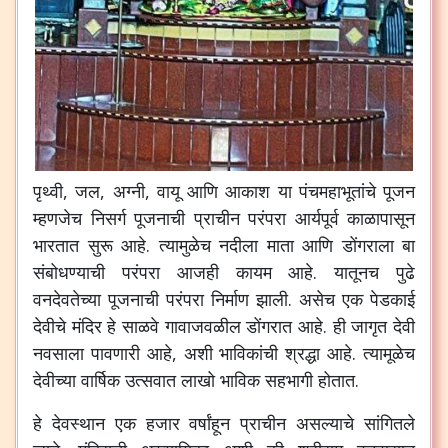
पृथ्वी
,
जल
,
अग्नी
,
वायू
आणि
आकाश
या
पंचमहाभूतांचे
पूजन
म्हणजेच
निसर्ग
पूजनाची
प्राचीन
परंपरा
आर्यपूर्व
काळापासून
भारतात
सुरू
आहे
.
त्यामुळेच
नदीला
माता
आणि
डोंगराला
बा
संबोधण्याची
परंपरा
आजही
कायम
आहे
.
यातूनच
पुढे
वनदेवतेच्या
पूजनाची
परंपरा
निर्माण
झाली
.
असेच
एक
पेडकाई
देवीचे
मंदिर
हे
साळवे
गावाजवळील
डोंगरात
आहे
.
ही
जागृत
देवी
नवसाला
पावणारी
आहे
,
अशी
भाविकांची
श्रद्धा
आहे
.
त्यामूळेच
देवीच्या
वार्षिक
उत्सवात
लाखो
भाविक
सहभागी
होतात
.
हे
देवस्थान
एक
हजार
वर्षांहून
प्राचीन
असल्याचे
सांगितले