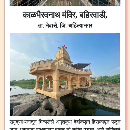
काळभैरवनाथ मंदिर,
बहिरवाडी,
ता. नेवासे, जि. अहिल्यानगर
समुद्रमंथनातून मिळालेले अमृतकुंभ देवांकडून हिसकावून पळून
जात असताना राक्षसांच्या हातून तो नदीत पडला. असे सांगितले