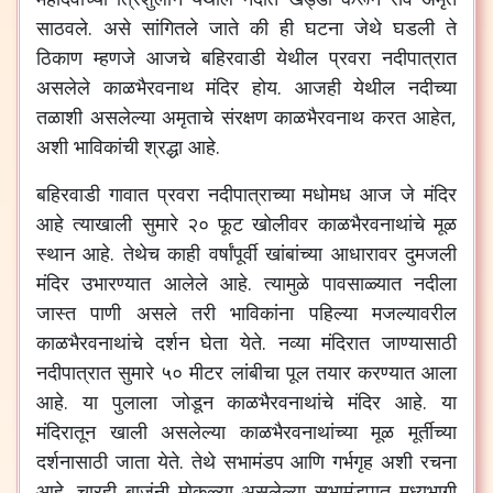
साठवले. असे सांगितले जाते की ही घटना जेथे घडली ते
ठिकाण म्हणजे आजचे बहिरवाडी येथील प्रवरा नदीपात्रात
असलेले काळभैरवनाथ मंदिर होय. आजही येथील नदीच्या
तळाशी असलेल्या अमृताचे संरक्षण काळभैरवनाथ करत आहेत,
अशी भाविकांची श्रद्धा आहे.
बहिरवाडी गावात प्रवरा नदीपात्राच्या मधोमध आज जे मंदिर
आहे त्याखाली सुमारे २० फूट खोलीवर काळभैरवनाथांचे मूळ
स्थान आहे. तेथेच काही वर्षांपूर्वी खांबांच्या आधारावर दुमजली
मंदिर उभारण्यात आलेले आहे. त्यामुळे पावसाळ्यात नदीला
जास्त पाणी असले तरी भाविकांना पहिल्या मजल्यावरील
काळभैरवनाथांचे दर्शन घेता येते. नव्या मंदिरात जाण्यासाठी
नदीपात्रात सुमारे ५० मीटर लांबीचा पूल तयार करण्यात आला
आहे. या पुलाला जोडून काळभैरवनाथांचे मंदिर आहे. या
मंदिरातून खाली असलेल्या काळभैरवनाथांच्या मूळ मूर्तीच्या
दर्शनासाठी जाता येते. तेथे सभामंडप आणि गर्भगृह अशी रचना
आहे. चारही बाजूंनी मोकळ्या असलेल्या सभामंडपात मध्यभागी