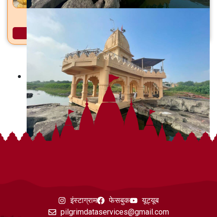
कचेश्वर मंदिर बेट कोपरगाव, ता. कोपरगाव, जि. अहिल्यानगर
अधिक माहिती
इंस्टाग्राम
फेसबुक
यूट्यूब
pilgrimdataservices@gmail.com