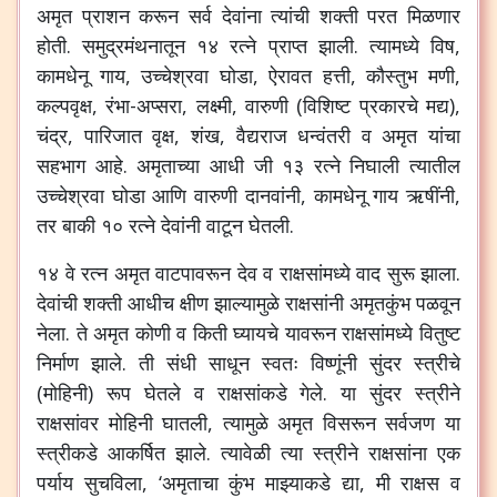
अमृत प्राशन करून सर्व देवांना त्यांची शक्ती परत मिळणार
होती. समुद्रमंथनातून १४ रत्ने प्राप्त झाली. त्यामध्ये विष,
कामधेनू गाय, उच्चेश्रवा घोडा, ऐरावत हत्ती, कौस्तुभ मणी,
कल्पवृक्ष, रंभा-अप्सरा, लक्ष्मी, वारुणी (विशिष्ट प्रकारचे मद्य),
चंद्र, पारिजात वृक्ष, शंख, वैद्यराज धन्वंतरी व अमृत यांचा
सहभाग आहे. अमृताच्या आधी जी १३ रत्ने निघाली त्यातील
उच्चेश्रवा घोडा आणि वारुणी दानवांनी, कामधेनू गाय ऋषींनी,
तर बाकी १० रत्ने देवांनी वाटून घेतली.
१४ वे रत्न अमृत वाटपावरून देव व राक्षसांमध्ये वाद सुरू झाला.
देवांची शक्ती आधीच क्षीण झाल्यामुळे राक्षसांनी अमृतकुंभ पळवून
नेला. ते अमृत कोणी व किती घ्यायचे यावरून राक्षसांमध्ये वितुष्ट
निर्माण झाले. ती संधी साधून स्वतः विष्णूंनी सुंदर स्त्रीचे
(मोहिनी) रूप घेतले व राक्षसांकडे गेले. या सुंदर स्त्रीने
राक्षसांवर मोहिनी घातली, त्यामुळे अमृत विसरून सर्वजण या
स्त्रीकडे आकर्षित झाले. त्यावेळी त्या स्त्रीने राक्षसांना एक
पर्याय सुचविला, ‘अमृताचा कुंभ माझ्याकडे द्या, मी राक्षस व