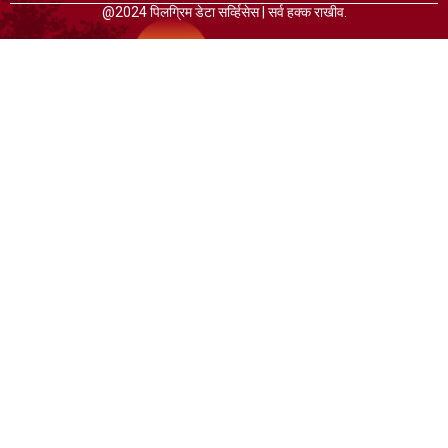
@2024 पिलग्रिम डेटा सर्व्हिसेस | सर्व हक्क राखीव.