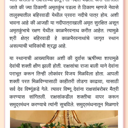
जाते की ज्या ठिकाणी अमृतकुंभ पडला ते ठिकाण म्हणजे नेवासे
तालुक्यातील बहिरवाडी येथील प्रवरा नदीचे पात्र होय. अशी
भावना आहे की आजही या नदीपात्राखाली अमृत सुरक्षित असून
अमृतकुंभाचे रक्षण येथील काळभैरवनाथ करीत आहेत. त्यामुळे
श्री क्षेत्र बहिरवाडी हे काळभैरवनाथांचे जागृत स्थान
असल्याची भाविकांची श्रद्धा आहे.
या स्थानाची आख्यायिका अशी की दुर्वास ऋषींच्या शापामुळे
देवांची शक्ती क्षीण झाली होती. राक्षसांचा राजा बाली याने देवांना
पराभूत करून तिन्ही लोकांवर विजय मिळविला होता. आपली
शक्ती परत मिळविण्यासाठी काहीतरी तोडगा काढावा, यासाठी
सर्व देव विष्णूंकडे गेले. त्यावर विष्णू देवांना राक्षसांबरोबर मैत्री
करण्यास सांगितली. राक्षसांकडील शक्तीचा वापर करून
समुद्रमंथन करण्याचे त्यांनी सुचविले.
समुद्रमंथनातून मिळणारे