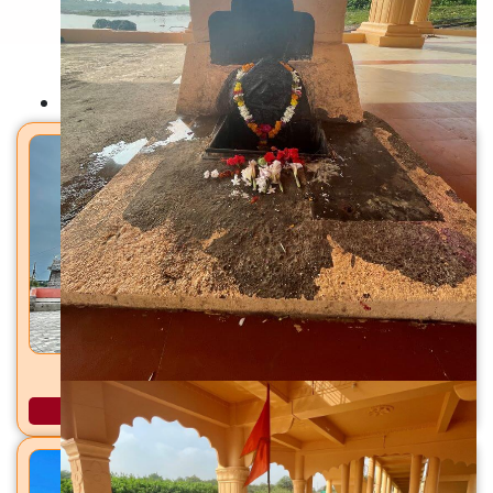
Back To Home
मंदिरे
जवळेश्वर मंदिर जवळा, ता. जामखेड, जि. अहिल्यानगर
अधिक माहिती