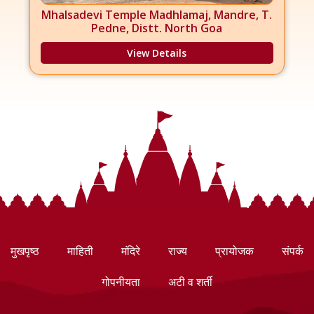
Mhalsadevi Temple Madhlamaj, Mandre, T.
Pedne, Distt. North Goa
View Details
मुखपृष्ठ
माहिती
मंदिरे
राज्य
प्रायोजक
संपर्क
गोपनीयता
अटी व शर्ती