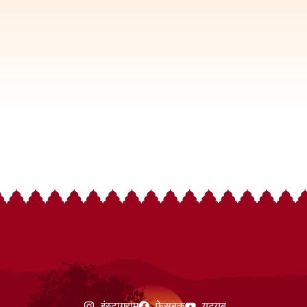
इंस्टाग्राम
फेसबुक
यूट्यूब