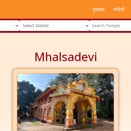
मुखपृष्ठ
माहिती
Mhalsadevi