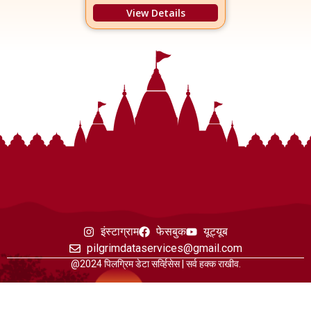
View Details
इंस्टाग्राम
फेसबुक
यूट्यूब
pilgrimdataservices@gmail.com
@2024 पिलग्रिम डेटा सर्व्हिसेस | सर्व हक्क राखीव.