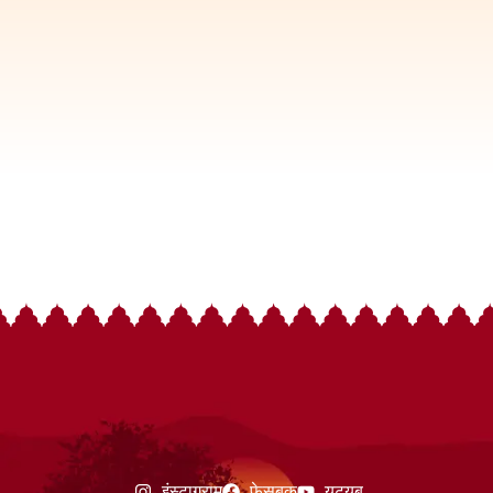
इंस्टाग्राम
फेसबुक
यूट्यूब